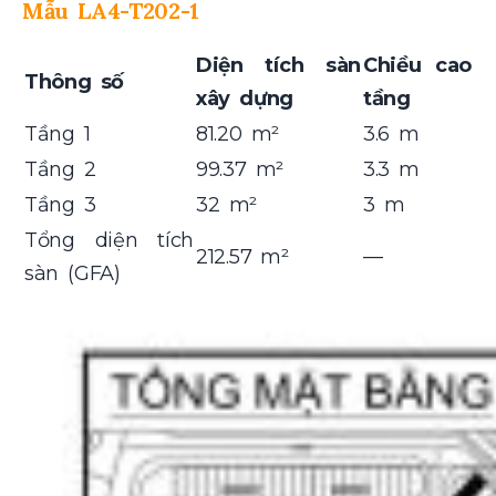
Mẫu LA4-T202-1
Diện tích sàn
Chiều cao
Thông số
xây dựng
tầng
Tầng 1
81.20 m²
3.6 m
Tầng 2
99.37 m²
3.3 m
Tầng 3
32 m²
3 m
Tổng diện tích
212.57 m²
—
sàn (GFA)