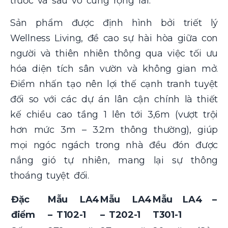
trước và sau vô cùng rộng rãi.
Sản phẩm được định hình bởi triết lý
Wellness Living, đề cao sự hài hòa giữa con
người và thiên nhiên thông qua việc tối ưu
hóa diện tích sân vườn và không gian mở.
Điểm nhấn tạo nên lợi thế cạnh tranh tuyệt
đối so với các dự án lân cận chính là thiết
kế chiều cao tầng 1 lên tới 3,6m (vượt trội
hơn mức 3m – 3.2m thông thường), giúp
mọi ngóc ngách trong nhà đều đón được
nắng gió tự nhiên, mang lại sự thông
thoáng tuyệt đối.
Đặc
Mẫu LA4
Mẫu LA4
Mẫu LA4 –
điểm
– T102-1
– T202-1
T301-1