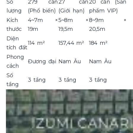
Số
279 căn
27 căn
20 căn (Sản
lượng
(Phổ biến)
(Giới hạn)
phẩm VIP)
Kích
4~7m ×
5~8m ×
8~9m ×
thước
19m
19,5m
20,5m
Diện
114 m²
157,44 m²
184 m²
tích đất
Phong
Đương đại
Nam Âu
Nam Âu
cách
Số
3 tầng
3 tầng
3 tầng
tầng