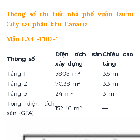
Thông số chi tiết nhà phố vườn Izumi
City tại phân khu Canaria
Mẫu LA4 -T102-1
Diện tích sàn
Chiều cao
Thông số
xây dựng
tầng
Tầng 1
58.08 m²
3.6 m
Tầng 2
70.38 m²
3.3 m
Tầng 3
24 m²
3 m
Tổng diện tích
152.46 m²
—
sàn (GFA)