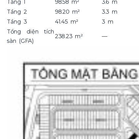
Tầng 1
98.58 m²
3.6 m
Tầng 2
98.20 m²
3.3 m
Tầng 3
41.45 m²
3 m
Tổng diện tích
238.23 m²
—
sàn (GFA)