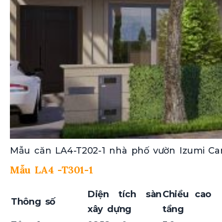
Mẫu căn LA4-T202-1 nhà phố vườn Izumi Can
Mẫu LA4 -T301-1
Diện tích sàn
Chiều cao
Thông số
xây dựng
tầng