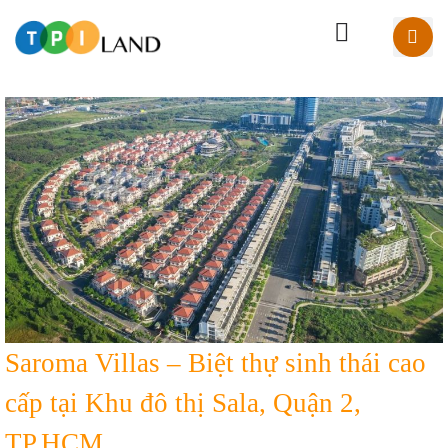
Saroma Villas – Biệt thự sinh thái cao
cấp tại Khu đô thị Sala, Quận 2,
TP.HCM