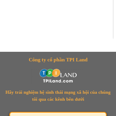
Công ty cổ phần TPI Land
Hãy trải nghiệm hệ sinh thái mạng xã hội của chúng
tôi qua các kênh bên dưới