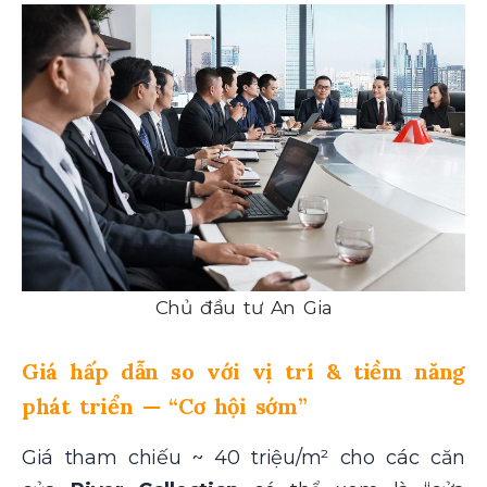
Chủ đầu tư An Gia
Giá hấp dẫn so với vị trí & tiềm năng
phát triển — “Cơ hội sớm”
Giá tham chiếu ~ 40 triệu/m² cho các căn