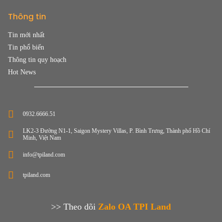
Thông tin
Tin mới nhất
Tin phổ biến
Thông tin quy hoạch
Hot News
0932.6666.51
LK2-3 Đường N1-1, Saigon Mystery Villas, P. Bình Trưng, Thành phố Hồ Chí
Minh, Việt Nam
info@tpiland.com
tpiland.com
>> Theo dõi
Zalo OA TPI Land