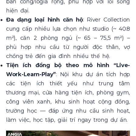
ban công/logia rộng, phù hợp với lối sống
hiện đại.
Đa dạng loại hình căn hộ
: River Collection
cung cấp nhiều lựa chọn như studio (~ 40.8
m²), căn 2 phòng ngủ (~ 65 – 75,5 m²) –
phù hợp nhu cầu từ người độc thân, vợ
chồng trẻ đến gia đình nhiều thế hệ.
Tiện ích đồng bộ theo mô hình “Live-
Work-Learn-Play”
: Nội khu dự án tích hợp
các tiện ích thiết yếu như trung tâm
thương mại, cửa hàng tiện ích, phòng gym,
công viên xanh, khu sinh hoạt cộng đồng,
trường học — đáp ứng nhu cầu sinh hoạt,
làm việc, học tập, giải trí ngay trong dự án.