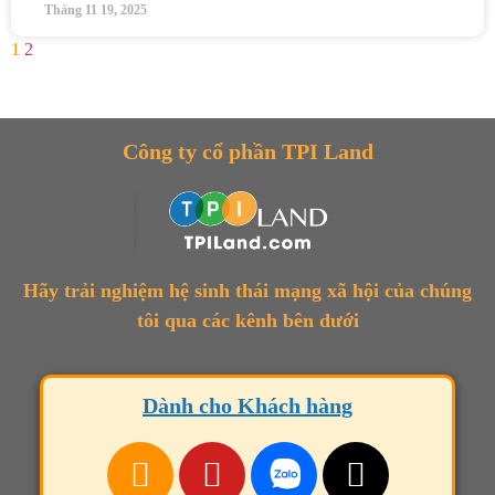
Tháng 11 19, 2025
1
2
Công ty cổ phần TPI Land
Hãy trải nghiệm hệ sinh thái mạng xã hội của chúng
tôi qua các kênh bên dưới
Dành cho Khách hàng