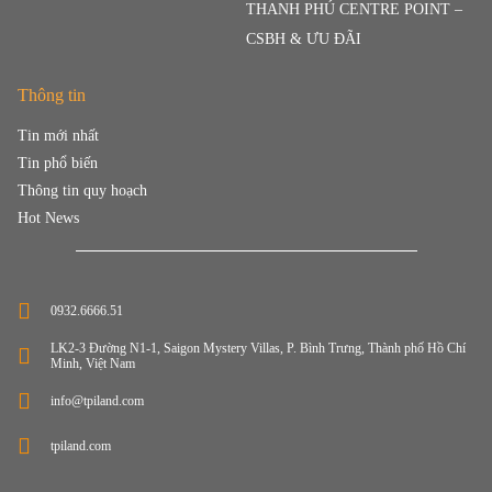
THANH PHÚ CENTRE POINT –
CSBH & ƯU ĐÃI
Thông tin
Tin mới nhất
Tin phổ biến
Thông tin quy hoạch
Hot News
0932.6666.51
LK2-3 Đường N1-1, Saigon Mystery Villas, P. Bình Trưng, Thành phố Hồ Chí
Minh, Việt Nam
info@tpiland.com
tpiland.com