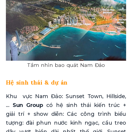
Tầm nhìn bao quát Nam Đảo
Hệ sinh thái & dự án
Khu vực Nam Đảo: Sunset Town, Hillside,
…
Sun Group
có hệ sinh thái kiến trúc +
giải trí + show diễn: Các công trình biểu
tượng: đài phun nước kinh ngạc, cầu treo
dây vượt biển dài nhất thế giới, Sunset