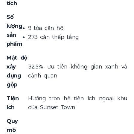
tích
Số
lượng
9 tòa căn hộ
sản
273 căn thấp tầng
phẩm
Mật độ
xây
32,5%, ưu tiên không gian xanh và
dựng
cảnh quan
gộp
Tiện
Hưởng trọn hệ tiện ích ngoại khu
ích
của Sunset Town
Quy
mô