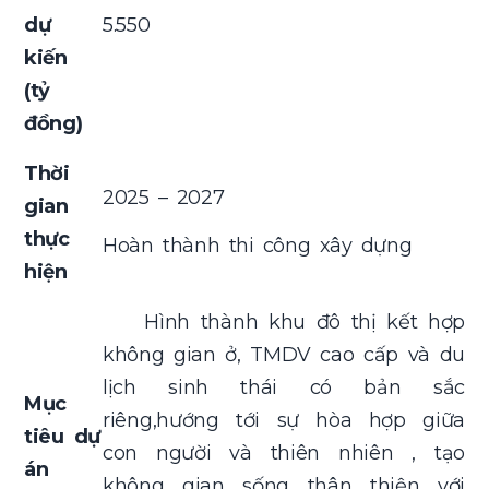
dự
5.550
kiến
(tỷ
đồng)
Thời
2025 – 2027
gian
thực
Hoàn thành thi công xây dựng
hiện
Hình thành khu đô thị kết hợp
không gian ở, TMDV cao cấp và du
lịch sinh thái có bản sắc
Mục
riêng,hướng tới sự hòa hợp giữa
tiêu dự
con người và thiên nhiên , tạo
án
không gian sống thân thiện với