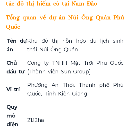
tác đô thị hiếm có tại Nam Đảo
Tổng quan về dự án Núi Ông Quán Phú
Quốc
Tên dự
Khu đô thị hỗn hợp du lịch sinh
án
thái Núi Ông Quán
Chủ
Công ty TNHH Mặt Trời Phú Quốc
đầu tư
(Thành viên Sun Group)
Phường An Thới, Thành phố Phú
Vị trí
Quốc, Tỉnh Kiên Giang
Quy
mô
21.12ha
diện