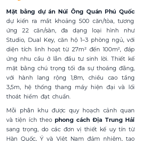
Mặt bằng dự án Núi Ông Quán Phú Quốc
dự kiến ra mắt khoảng 500 căn/tòa, tương
ứng 22 căn/sàn, đa dạng loại hình như
Studio, Dual Key, căn hộ 1–3 phòng ngủ, với
diện tích linh hoạt từ 27m² đến 100m², đáp
ứng nhu cầu ở lẫn đầu tư sinh lời. Thiết kế
mặt bằng chú trọng tối đa sự thoáng đãng,
với hành lang rộng 1,8m, chiều cao tầng
3,5m, hệ thống thang máy hiện đại và lối
thoát hiểm đạt chuẩn.
Mỗi phân khu được quy hoạch cảnh quan
và tiện ích theo
phong cách Địa Trung Hải
sang trọng, do các đơn vị thiết kế uy tín từ
Hàn Quốc, Ý và Việt Nam đảm nhiệm, tạo