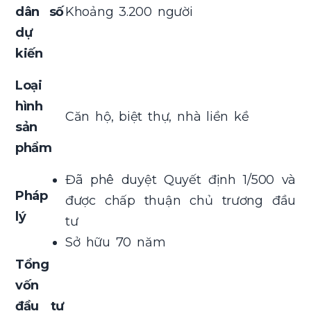
dân số
Khoảng 3.200 người
dự
kiến
Loại
hình
Căn hộ, biệt thự, nhà liền kề
sản
phẩm
Đã phê duyệt Quyết định 1/500 và
Pháp
được chấp thuận chủ trương đầu
lý
tư
Sở hữu 70 năm
Tổng
vốn
đầu tư