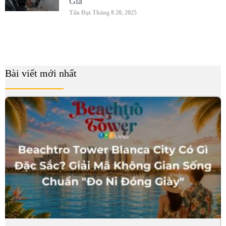
Gia
Tấn Đạt
Tháng 8 20, 2025
Bài viết mới nhất
B