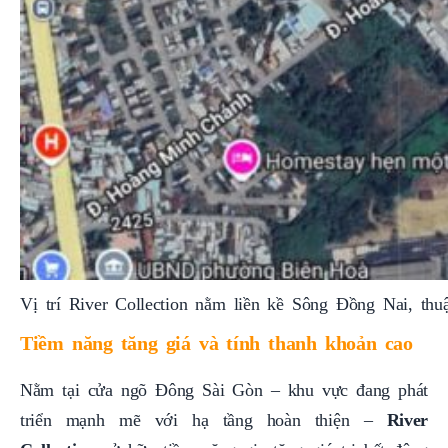
Vị trí River Collection nằm liền kề Sông Đồng Nai, thu
Tiềm năng tăng giá và tính thanh khoản cao
Nằm tại cửa ngõ Đông Sài Gòn – khu vực đang phát
triển mạnh mẽ với hạ tầng hoàn thiện –
River