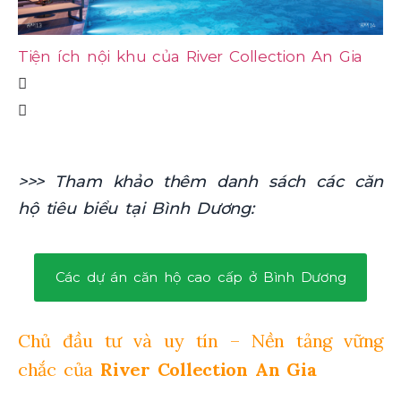
Tiện ích nội khu của River Collection An Gia
Ti
>>> Tham khảo thêm danh sách các căn
hộ tiêu biểu tại Bình Dương:
Các dự án căn hộ cao cấp ở Bình Dương
Chủ đầu tư và uy tín – Nền tảng vững
chắc của
River Collection An Gia