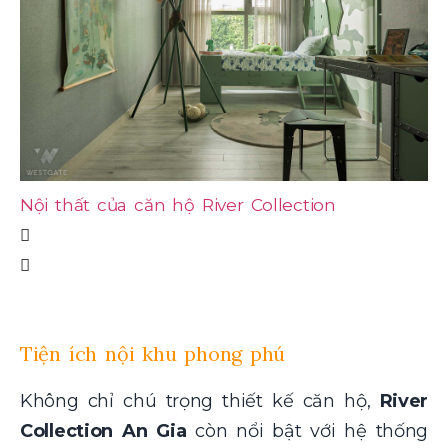
Nội thất của căn hộ River Collection
Nộ
Tiện ích nội khu phong phú
Không chỉ chú trọng thiết kế căn hộ,
River
Collection An Gia
còn nổi bật với hệ thống