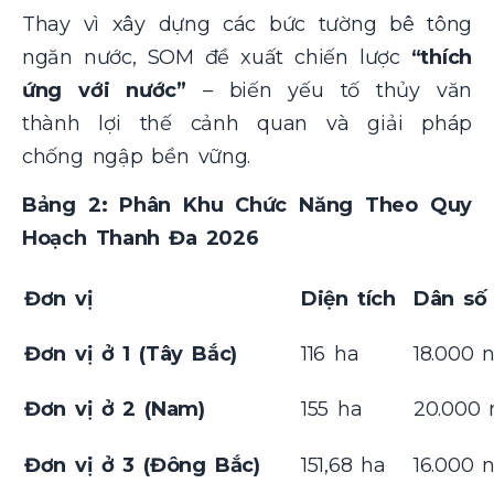
Thay vì xây dựng các bức tường bê tông
ngăn nước, SOM đề xuất chiến lược
“thích
ứng với nước”
– biến yếu tố thủy văn
thành lợi thế cảnh quan và giải pháp
chống ngập bền vững.
Bảng 2: Phân Khu Chức Năng Theo Quy
Hoạch Thanh Đa 2026
Đơn vị
Diện tích
Dân số
Đơn vị ở 1 (Tây Bắc)
116 ha
18.000 
Đơn vị ở 2 (Nam)
155 ha
20.000 
Đơn vị ở 3 (Đông Bắc)
151,68 ha
16.000 