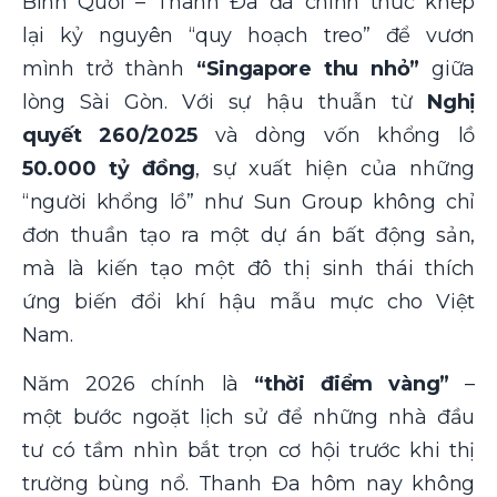
Bình Quới – Thanh Đa đã chính thức khép
lại kỷ nguyên “quy hoạch treo” để vươn
mình trở thành
“Singapore thu nhỏ”
giữa
lòng Sài Gòn. Với sự hậu thuẫn từ
Nghị
quyết 260/2025
và dòng vốn khổng lồ
50.000 tỷ đồng
, sự xuất hiện của những
“người khổng lồ” như Sun Group không chỉ
đơn thuần tạo ra một dự án bất động sản,
mà là kiến tạo một đô thị sinh thái thích
ứng biến đổi khí hậu mẫu mực cho Việt
Nam.
Năm 2026 chính là
“thời điểm vàng”
–
một bước ngoặt lịch sử để những nhà đầu
tư có tầm nhìn bắt trọn cơ hội trước khi thị
trường bùng nổ. Thanh Đa hôm nay không