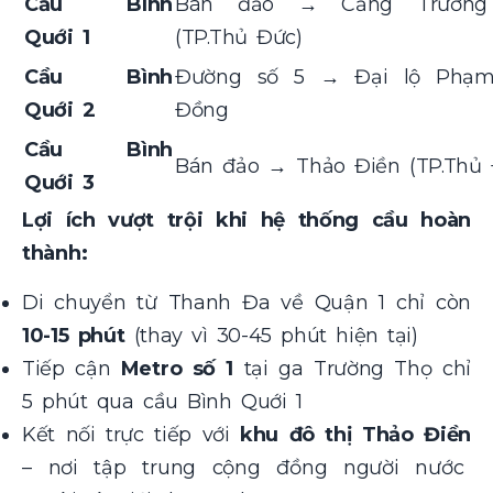
Cầu Bình
Bán đảo → Cảng Trường
Quới 1
(TP.Thủ Đức)
Cầu Bình
Đường số 5 → Đại lộ Phạ
Quới 2
Đồng
Cầu Bình
Bán đảo → Thảo Điền (TP.Thủ 
Quới 3
Lợi ích vượt trội khi hệ thống cầu hoàn
thành:
Di chuyển từ Thanh Đa về Quận 1 chỉ còn
10-15 phút
(thay vì 30-45 phút hiện tại)
Tiếp cận
Metro số 1
tại ga Trường Thọ chỉ
5 phút qua cầu Bình Quới 1
Kết nối trực tiếp với
khu đô thị Thảo Điền
– nơi tập trung cộng đồng người nước