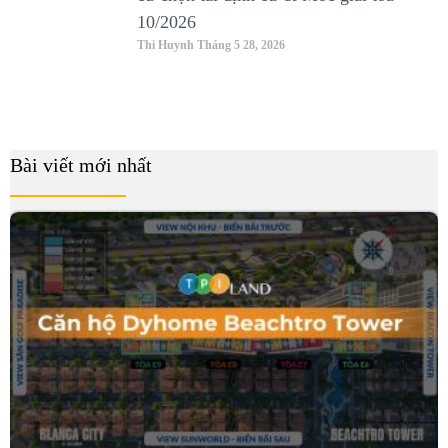
10/2026
Thi Huynh
Tháng 5 28, 2026
Bài viết mới nhất
B