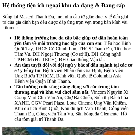
Hệ thống tiện ích ngoại khu đa dạng & Đẳng cấp
Sống tại Masteri Thanh Đa, mọi nhu cầu từ giáo dục, y tế đến giải
trí của gia đình bạn đều được đáp ứng trọn vẹn trong bán kính vài
kilomet:
Hệ thống trường học đa cấp bậc giúp cư dân hoàn toàn
yên tâm về môi trường học tập của con em
: Tiểu học Bình
Quới Tây, THCS Cù Chính Lan, THCS Thanh Đa, Tiểu học
Tầm Vu, ĐH Ngoại Thương (Cơ sở II), ĐH Công nghệ
TP.HCM (HUTECH), ĐH Giao thông Vận tải.
An tâm tuyệt đối với đội ngũ y bác sĩ đầu ngành tại các cơ
sở y tế uy tín
: Bệnh viện Nhân dân Gia Định, Bệnh viện
Ung Bướu TP.HCM, Bệnh viện Quốc tế Columbia Asia,
Bệnh viện Quận Bình Thạnh.
Tận hưởng cuộc sống năng động với các trung tâm
thương mại và khu vui chơi sầm uất
: Vincom Nguyễn Xí,
Co.op Mart Chu Văn An, Chợ Bà Chiểu, Siêu thị Bách hóa
XANH, CGV Pearl Plaza, Lotte Cinema Ung Văn Khiêm,
Khu du lịch Bình Quới, Khu du lịch Văn Thánh, Công viên
Thanh Đa, Công viên Tầm Vu, Sân bóng đá Clemente, Hồ
câu tôm giải trí Thanh Đa.