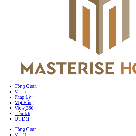
Tổng Quan
Vị Trí
Pháp Lý
Mặt Bằng
View 360
Tiện Ích
Ưu Đãi
Tổng Quan
Vị Trí