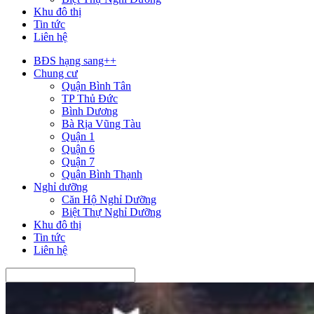
Khu đô thị
Tin tức
Liên hệ
BĐS hạng sang++
Chung cư
Quận Bình Tân
TP Thủ Đức
Bình Dương
Bà Rịa Vũng Tàu
Quận 1
Quận 6
Quận 7
Quận Bình Thạnh
Nghỉ dưỡng
Căn Hộ Nghỉ Dưỡng
Biệt Thự Nghỉ Dưỡng
Khu đô thị
Tin tức
Liên hệ