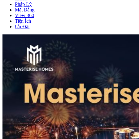
Pháp Lý
Mặt Bằng
View 360
Tiện Ích
Ưu Đãi