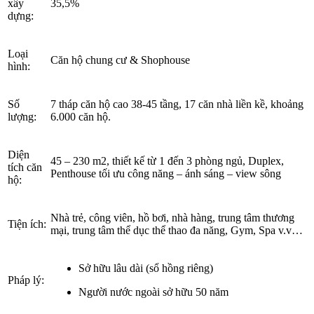
xây
35,5%
dựng:
Loại
Căn hộ chung cư & Shophouse
hình:
Số
7 tháp căn hộ cao 38-45 tầng, 17 căn nhà liền kề, khoảng
lượng:
6.000 căn hộ.
Diện
45 – 230 m2, thiết kế từ 1 đến 3 phòng ngủ, Duplex,
tích căn
Penthouse tối ưu công năng – ánh sáng – view sông
hộ:
Nhà trẻ, công viên, hồ bơi, nhà hàng, trung tâm thương
Tiện ích:
mại, trung tâm thể dục thể thao đa năng, Gym, Spa v.v…
Sở hữu lâu dài (sổ hồng riêng)
Pháp lý:
Người nước ngoài sở hữu 50 năm