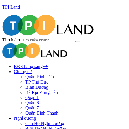
TPI Land
Tìm kiếm
BĐS hạng sang++
Chung cư
Quận Bình Tân
TP Thủ Đức
Bình Dương
Bà Rịa Vũng Tàu
Quận 1
Quận 6
Quận 7
Quận Bình Thạnh
Nghỉ dưỡng
Căn Hộ Nghỉ Dưỡng
Biệt Thự Nghỉ Dưỡng