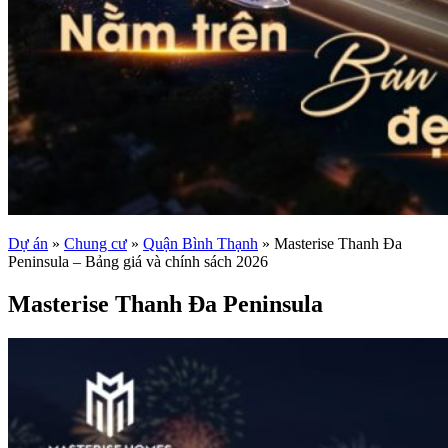
Dự án
»
Chung cư
»
Quận Bình Thạnh
»
Masterise Thanh Đa
Peninsula – Bảng giá và chính sách 2026
Masterise Thanh Đa Peninsula