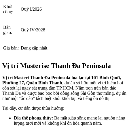
Khởi
Quý I/2026
công:
Bàn
Quý IV/2028
giao:
Giá bán:
Đang cập nhật
Vị trí Masterise Thanh Đa Peninsula
Vị trí Masteri Thanh Đa Peninsula tọa lạc tại
101 Bình Quới,
Phường 27, Quận Bình Thạnh
, dự án sở hữu một vị trí hiếm hoi
còn sót lại ngay sát trung tâm TP.HCM. Nằm trọn trên bán đảo
Thanh Đa và được bao bọc bởi dòng sông Sài Gòn thơ mộng, dự án
như một “ốc đảo” tách biệt khỏi khói bụi và tiếng ồn đô thị.
Tại đây, cư dân được thừa hưởng:
Địa thế phong thủy:
Ba mặt giáp sông mang lại nguồn năng
lượng tươi mới và không khí ôn hòa quanh năm.