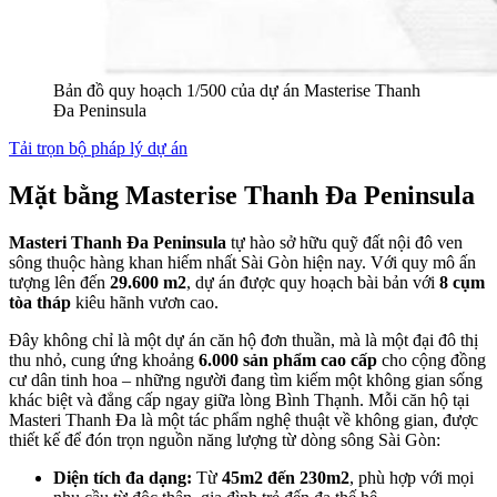
Bản đồ quy hoạch 1/500 của dự án Masterise Thanh
Đa Peninsula
Tải trọn bộ pháp lý dự án
Mặt bằng Masterise Thanh Đa Peninsula
Masteri Thanh Đa Peninsula
tự hào sở hữu quỹ đất nội đô ven
sông thuộc hàng khan hiếm nhất Sài Gòn hiện nay. Với quy mô ấn
tượng lên đến
29.600 m2
, dự án được quy hoạch bài bản với
8 cụm
tòa tháp
kiêu hãnh vươn cao.
Đây không chỉ là một dự án căn hộ đơn thuần, mà là một đại đô thị
thu nhỏ, cung ứng khoảng
6.000 sản phẩm cao cấp
cho cộng đồng
cư dân tinh hoa – những người đang tìm kiếm một không gian sống
khác biệt và đẳng cấp ngay giữa lòng Bình Thạnh. Mỗi căn hộ tại
Masteri Thanh Đa là một tác phẩm nghệ thuật về không gian, được
thiết kế để đón trọn nguồn năng lượng từ dòng sông Sài Gòn:
Diện tích đa dạng:
Từ
45m2 đến 230m2
, phù hợp với mọi