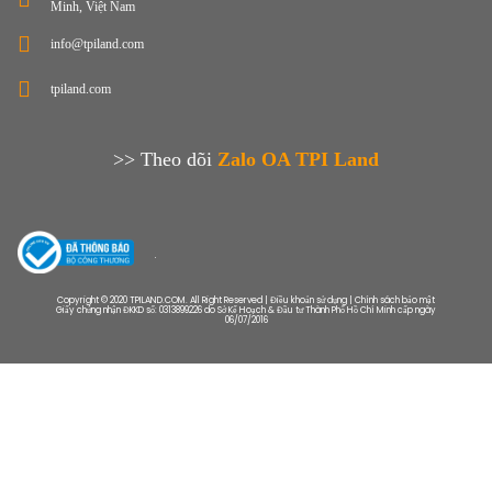
Minh, Việt Nam
info@tpiland.com
tpiland.com
>> Theo dõi
Zalo OA TPI Land
Copyright © 2020 TPILAND.COM. All Right Reserved | Điều khoản sử dụng | Chính sách bảo mật
Giấy chứng nhận ĐKKD số: 0313899226 do Sở Kế Hoạch & Đầu tư Thành Phố Hồ Chí Minh cấp ngày
06/07/2016