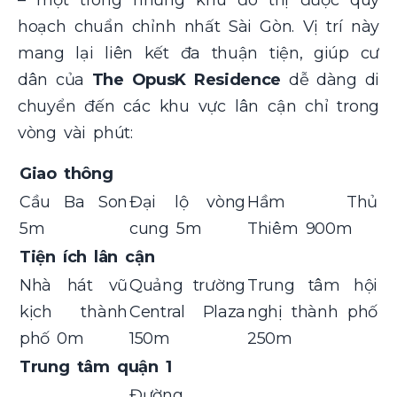
hoạch chuẩn chỉnh nhất Sài Gòn. Vị trí này
mang lại liên kết đa thuận tiện, giúp cư
dân của
The OpusK Residence
dễ dàng di
chuyển đến các khu vực lân cận chỉ trong
vòng vài phút:
Giao thông
Cầu Ba Son
Đại lộ vòng
Hầm Thủ
5m
cung 5m
Thiêm 900m
Tiện ích lân cận
Nhà hát vũ
Quảng trường
Trung tâm hội
kịch thành
Central Plaza
nghị thành phố
phố 0m
150m
250m
Trung tâm quận 1
Đường