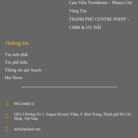
Casa Villa Townhouse – Blanca City
Vũng Tàu
THANH PHÚ CENTRE POINT –
CSBH & ƯU ĐÃI
Thông tin
Tin mới nhất
Tin phổ biến
Thông tin quy hoạch
Hot News
0932.6666.51
LK2-3 Đường N1-1, Saigon Mystery Villas, P. Bình Trưng, Thành phố Hồ Chí
Minh, Việt Nam
info@tpiland.com