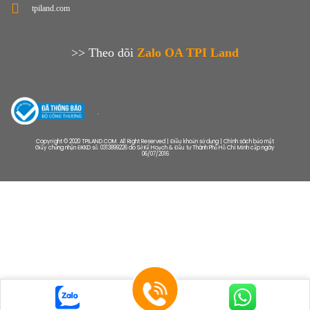
tpiland.com
>> Theo dõi
Zalo OA TPI Land
Copyright © 2020 TPILAND.COM. All Right Reserved | Điều khoản sử dụng | Chính sách bảo mật
Giấy chứng nhận ĐKKD số: 0313899226 do Sở Kế Hoạch & Đầu tư Thành Phố Hồ Chí Minh cấp ngày
06/07/2016