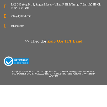
LK2-3 Đường N1-1, Saigon Mystery Villas, P. Bình Trưng, Thành phố Hồ Chí
Minh, Việt Nam
info@tpiland.com
tpiland.com
>> Theo dõi
Zalo OA TPI Land
Copyright © 2020 TPILAND.COM. All Right Reserved | Điều khoản sử dụng | Chính sách bảo mật
Giấy chứng nhận ĐKKD số: 0313899226 do Sở Kế Hoạch & Đầu tư Thành Phố Hồ Chí Minh cấp ngày
06/07/2016