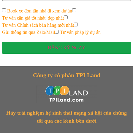
Book xe đón tận nhà đi xem dự án
Tư vấn căn giá tốt nhất, đẹp nhất
Tư vấn Chính sách bán hàng mới nhất
Gửi thông tin qua Zalo/Mail
Tư vấn pháp lý dự án
ĐĂNG KÝ NGAY
Công ty cổ phần TPI Land
Hãy trải nghiệm hệ sinh thái mạng xã hội của chúng
tôi qua các kênh bên dưới