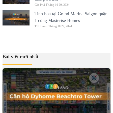
Gia Phã
Tháng 10 29, 2024
Tinh hoa tại Grand Marina Saigon quận
1 cùng Masterise Homes
TPI Land
Tháng 10 29, 2024
Bài viết mới nhất
B