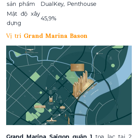
sản phẩm
DualKey, Penthouse
Mật độ xây
45,9%
dựng
Vị trí
Grand Marina Bason
Grand Marina Saigon quận 1
tọa lạc tại 2