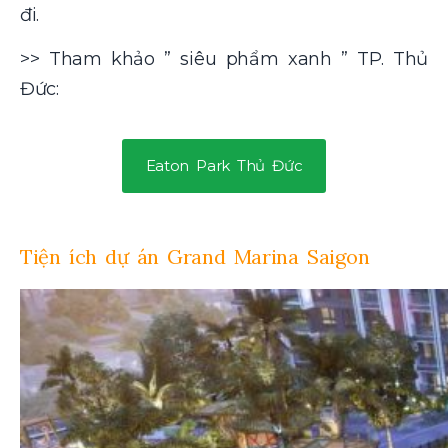
đi.
>> Tham khảo
” siêu phẩm xanh ” TP. Thủ
Đức:
Eaton Park Thủ Đức
Tiện ích dự án Grand Marina Saigon