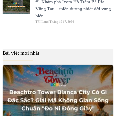
#1 Khám phá Ixora Hồ Tràm Bà Rịa
Vũng Tàu – thiên đường nhiệt đới vùng
biển
TPI Land
Tháng 10 17, 2024
Bài viết mới nhất
B