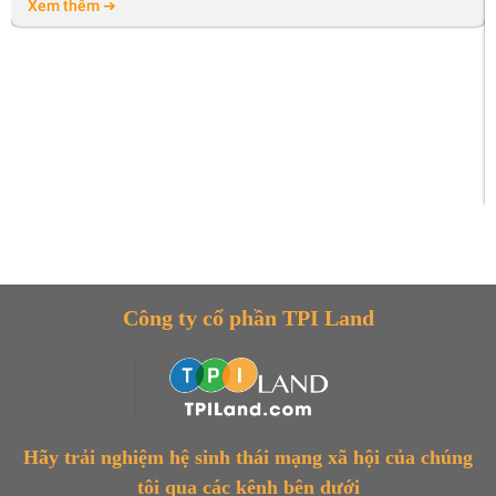
Xem thêm ➔
Công ty cổ phần TPI Land
Hãy trải nghiệm hệ sinh thái mạng xã hội của chúng
tôi qua các kênh bên dưới