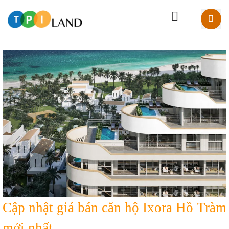
Cập nhật giá bán căn hộ Ixora Hồ Tràm
mới nhất