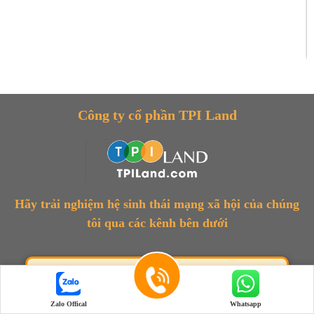
Công ty cổ phần TPI Land
Hãy trải nghiệm hệ sinh thái mạng xã hội của chúng
tôi qua các kênh bên dưới
Dành cho Khách hàng
Zalo Offical
Whatsapp