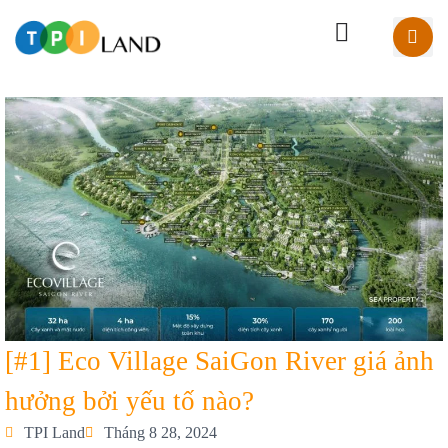
[#1] Eco Village SaiGon River giá ảnh
hưởng bởi yếu tố nào?
TPI Land
Tháng 8 28, 2024