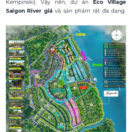
Kempinski). Vậy nên, dự án
Eco Village
Saigon River giá
và sản phẩm rất đa dạng.