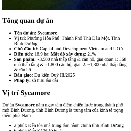
Tổng quan dự án
Tên dự án: Sycamore
Vị trí:
Phường Hòa Phú, Thành Phố Thủ Dầu Một, Tỉnh
Bình Dương
Chủ đầu tư:
CapitaLand Development Vietnam and UOA
Diện tích:
18.9 ha;
Mật độ xây dựng:
21%
Sản phẩm:
~3,500 nhà thấp tầng & căn hộ, giai đoạn 1: 368
nhà thấp tầng & ~1,800 căn hộ; giai 2: ~1,300 nhà thấp tầng
& căn hộ
Bàn giao:
Dự kiến Quý III/2025
Pháp lý:
sở hữu lâu dài
Vị trí Sycamore
Dự án
Sycamore
nằm ngay tâm điểm chiến lược trong thành phố
mới Bình Dương, tỉnh Bình Dương là trung tâm của kinh tế trọng
điểm phía Nam
2 phút: Đến tòa nhà trung tâm hành chính tỉnh Bình Dương
6 phút: Đến KCN Vsip 2