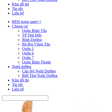
Khu đô thị
Tin tức
Liên hệ
BĐS hạng sang++
Chung cư
Quận Bình Tân
TP Thủ Đức
Bình Dương
Bà Rịa Vũng Tàu
Quận 1
Quận 6
Quận 7
Quận Bình Thạnh
Nghỉ dưỡng
Căn Hộ Nghỉ Dưỡng
Biệt Thự Nghỉ Dưỡng
Khu đô thị
Tin tức
Liên hệ