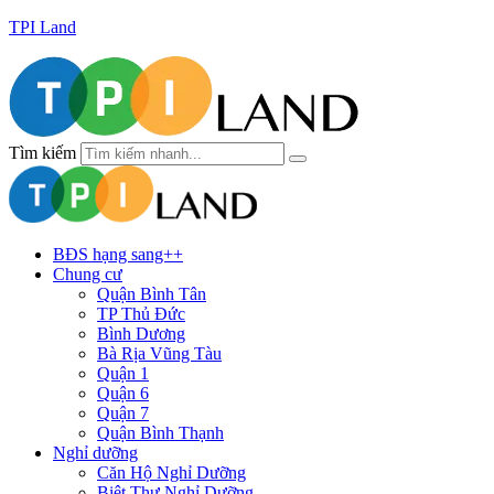
TPI Land
Tìm kiếm
BĐS hạng sang++
Chung cư
Quận Bình Tân
TP Thủ Đức
Bình Dương
Bà Rịa Vũng Tàu
Quận 1
Quận 6
Quận 7
Quận Bình Thạnh
Nghỉ dưỡng
Căn Hộ Nghỉ Dưỡng
Biệt Thự Nghỉ Dưỡng