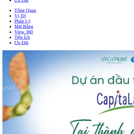
Ưu Đãi
Tổng Quan
Vị Trí
Pháp Lý
Mặt Bằng
View 360
Tiện Ích
Ưu Đãi