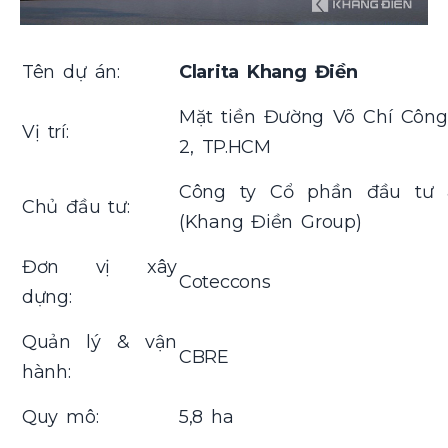
Tên dự án:
Clarita Khang Điền
Mặt tiền Đường Võ Chí Côn
Vị trí:
2, TP.HCM
Công ty Cổ phần đầu tư 
Chủ đầu tư:
(Khang Điền Group)
Đơn vị xây
Coteccons
dựng:
Quản lý & vận
CBRE
hành:
Quy mô:
5,8 ha