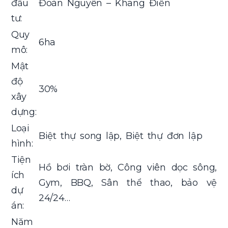
đầu
Đoàn Nguyên – Khang Điền
tư:
Quy
6ha
mô:
Mật
độ
30%
xây
dựng:
Loại
Biệt thự song lập, Biệt thự đơn lập
hình:
Tiện
Hồ bơi tràn bờ, Công viên dọc sông,
ích
Gym, BBQ, Sân thể thao, bảo vệ
dự
24/24…
án:
Năm