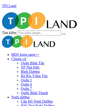
TPI Land
Tìm kiếm
BĐS hạng sang++
Chung cư
Quận Bình Tân
TP Thủ Đức
Bình Dương
Bà Rịa Vũng Tàu
Quận 1
Quận 6
Quận 7
Quận Bình Thạnh
Nghỉ dưỡng
Căn Hộ Nghỉ Dưỡng
Biệt Thự Nghỉ Dưỡng