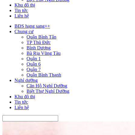
Khu đô thị
Tin tức
Liên hệ
BĐS hạng sang++
Chung cư
Quận Bình Tân
TP Thủ Đức
Bình Dương
Bà Rịa Vũng Tàu
Quận 1
Quận 6
Quận 7
Quận Bình Thạnh
Nghỉ dưỡng
Căn Hộ Nghỉ Dưỡng
Biệt Thự Nghỉ Dưỡng
Khu đô thị
Tin tức
Liên hệ