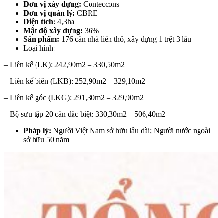
Đơn vị xây dựng:
Conteccons
Đơn vị quản lý:
CBRE
Diện tích:
4,3ha
Mật độ xây dựng:
36%
Sản phẩm:
176 căn nhà liền thổ, xây dựng 1 trệt 3 lầu
Loại hình:
– Liên kế (LK): 242,90m2 – 330,50m2
– Liên kế biên (LKB): 252,90m2 – 329,10m2
– Liên kế góc (LKG): 291,30m2 – 329,90m2
– Bộ sưu tập 20 căn đặc biệt: 330,30m2 – 506,40m2
Pháp lý:
Người Việt Nam sở hữu lâu dài; Người nước ngoài
sở hữu 50 năm