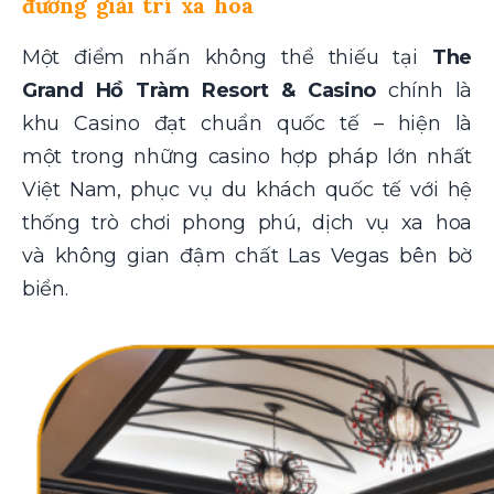
đường giải trí xa hoa
Một điểm nhấn không thể thiếu tại
The
Grand Hồ Tràm Resort & Casino
chính là
khu Casino đạt chuẩn quốc tế – hiện là
một trong những casino hợp pháp lớn nhất
Việt Nam, phục vụ du khách quốc tế với hệ
thống trò chơi phong phú, dịch vụ xa hoa
và không gian đậm chất Las Vegas bên bờ
biển.