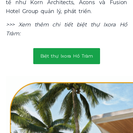
tế như Korn Architects,
Acons
và Fusion
Hotel Group quản lý, phát triển.
>>> Xem thêm chi tiết biệt thự Ixora Hồ
Tràm:
Biệt thự Ixora Hồ Tràm