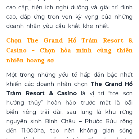
cao cấp, tiện ích nghỉ dưỡng và giải trí đỉnh
cao, đáp ứng trọn vẹn kỳ vọng của những
doanh nhân yêu cầu khắt khe nhất.
Chọn The Grand Hồ Tràm Resort &
Casino – Chọn hòa mình cùng thiên
nhiên hoang sơ
Một trong những yếu tố hấp dẫn bậc nhất
khiến các doanh nhân chọn
The Grand Hồ
Tràm Resort & Casino
là vị trí “tọa sơn
hướng thủy” hoàn hảo: trước mặt là bãi
biển riêng trải dài, sau lưng là khu rừng
nguyên sinh Bình Châu – Phước Bửu rộng
đến 11.000ha, tạo nên không gian sống