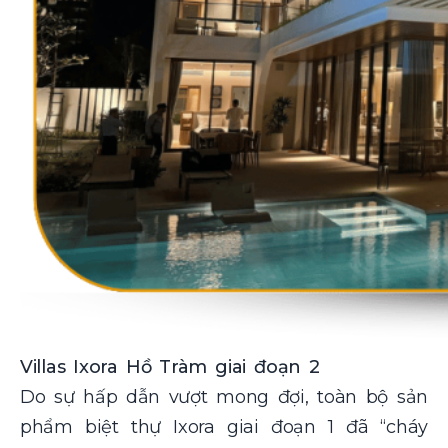
Villas Ixora Hồ Tràm giai đoạn 2
Do sự hấp dẫn vượt mong đợi, toàn bộ sản
phẩm biệt thự Ixora giai đoạn 1 đã “cháy