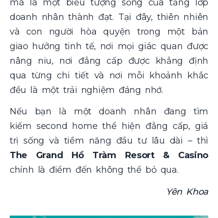
mà là một biểu tượng sống của tầng lớp
doanh nhân thành đạt. Tại đây, thiên nhiên
và con người hòa quyện trong một bản
giao hưởng tinh tế, nơi mọi giác quan được
nâng niu, nơi đẳng cấp được khẳng định
qua từng chi tiết và nơi mỗi khoảnh khắc
đều là một trải nghiệm đáng nhớ.
Nếu bạn là một doanh nhân đang tìm
kiếm second home thể hiện đẳng cấp, giá
trị sống và tiềm năng đầu tư lâu dài – thì
The Grand Hồ Tràm Resort & Casino
chính là điểm đến không thể bỏ qua.
Yên Khoa