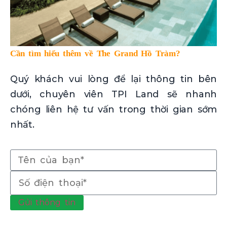
Cần tìm hiểu thêm về The Grand Hồ Tràm?
Quý khách vui lòng để lại thông tin bên
dưới, chuyên viên TPI Land sẽ nhanh
chóng liên hệ tư vấn trong thời gian sớm
nhất.
Gửi thông tin