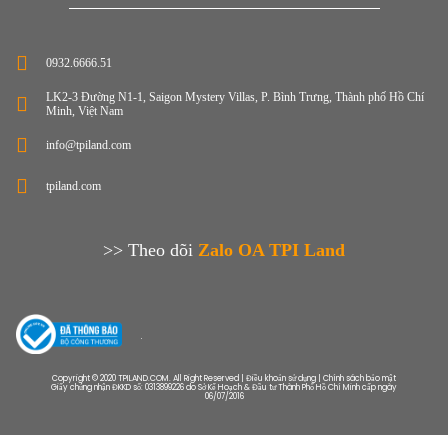
0932.6666.51
LK2-3 Đường N1-1, Saigon Mystery Villas, P. Bình Trưng, Thành phố Hồ Chí
Minh, Việt Nam
info@tpiland.com
tpiland.com
>> Theo dõi
Zalo OA TPI Land
Copyright © 2020 TPILAND.COM. All Right Reserved | Điều khoản sử dụng | Chính sách bảo mật
Giấy chứng nhận ĐKKD số: 0313899226 do Sở Kế Hoạch & Đầu tư Thành Phố Hồ Chí Minh cấp ngày
06/07/2016