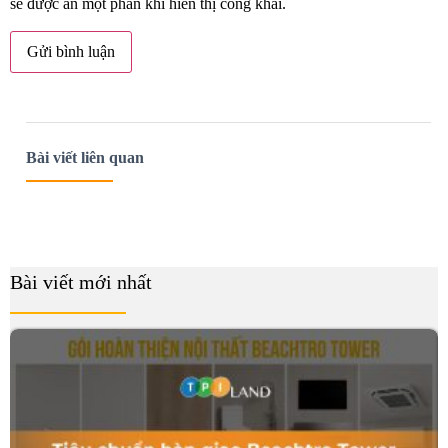
sẽ được ẩn một phần khi hiển thị công khai.
Bài viết liên quan
Bài viết mới nhất
B