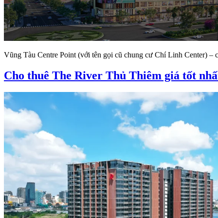
Vũng Tàu Centre Point (với tên gọi cũ chung cư Chí Linh Center) – 
Cho thuê The River Thủ Thiêm giá tốt nhấ