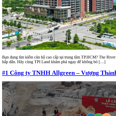
Bạn đang tìm kiếm căn hộ cao cấp tại trung tâm TP.HCM? The River 
hấp dẫn. Hãy cùng TPI Land khám phá ngay để không bỏ […]
#1 Công ty TNHH Allgreen – Vượng Thành