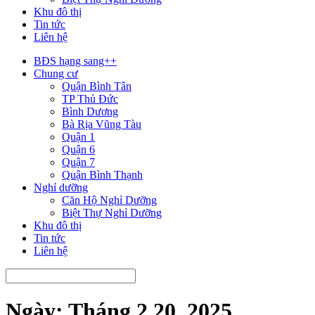
Khu đô thị
Tin tức
Liên hệ
BĐS hạng sang++
Chung cư
Quận Bình Tân
TP Thủ Đức
Bình Dương
Bà Rịa Vũng Tàu
Quận 1
Quận 6
Quận 7
Quận Bình Thạnh
Nghỉ dưỡng
Căn Hộ Nghỉ Dưỡng
Biệt Thự Nghỉ Dưỡng
Khu đô thị
Tin tức
Liên hệ
Ngày:
Tháng 2 20, 2025