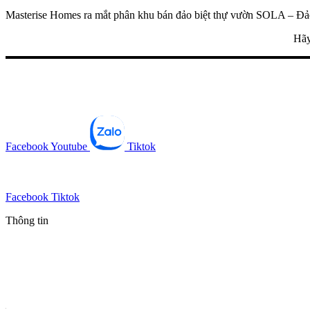
Masterise Homes ra mắt phân khu bán đảo biệt thự vườn SOLA – Đảo
Hãy
Facebook
Youtube
Tiktok
Facebook
Tiktok
Thông tin
Tin mới nhất
Tin phổ biến
Thông tin quy hoạch
Hot News