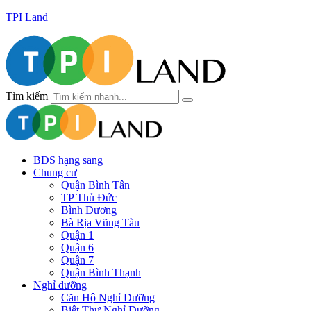
TPI Land
Tìm kiếm
BĐS hạng sang++
Chung cư
Quận Bình Tân
TP Thủ Đức
Bình Dương
Bà Rịa Vũng Tàu
Quận 1
Quận 6
Quận 7
Quận Bình Thạnh
Nghỉ dưỡng
Căn Hộ Nghỉ Dưỡng
Biệt Thự Nghỉ Dưỡng