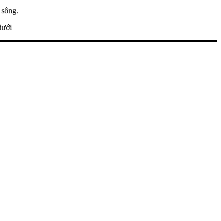
 sông.
dưới