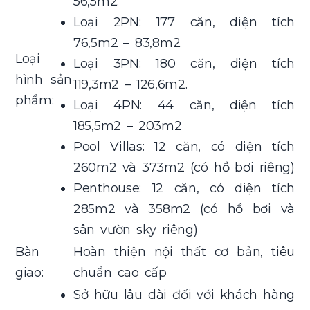
56,5m2.
Loại 2PN: 177 căn, diện tích
76,5m2 – 83,8m2.
Loại
Loại 3PN: 180 căn, diện tích
hình sản
119,3m2 – 126,6m2.
phẩm:
Loại 4PN: 44 căn, diện tích
185,5m2 – 203m2
Pool Villas: 12 căn, có diện tích
260m2 và 373m2 (có hồ bơi riêng)
Penthouse: 12 căn, có diện tích
285m2 và 358m2 (có hồ bơi và
sân vườn sky riêng)
Bàn
Hoàn thiện nội thất cơ bản, tiêu
giao:
chuẩn cao cấp
Sở hữu lâu dài đối với khách hàng