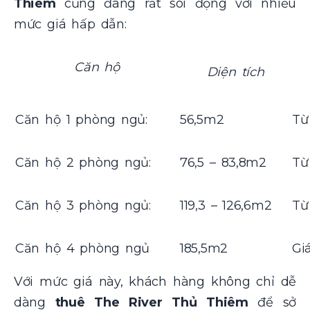
Thiêm
cũng đang rất sôi động với nhiều
mức giá hấp dẫn:
Căn hộ
Diện tích
Căn hộ 1 phòng ngủ:
56,5m2
Từ
Căn hộ 2 phòng ngủ:
76,5 – 83,8m2
Từ
Căn hộ 3 phòng ngủ:
119,3 – 126,6m2
Từ
Căn hộ 4 phòng ngủ
185,5m2
Gi
Với mức giá này, khách hàng không chỉ dễ
dàng
thuê The River Thủ Thiêm
để sở