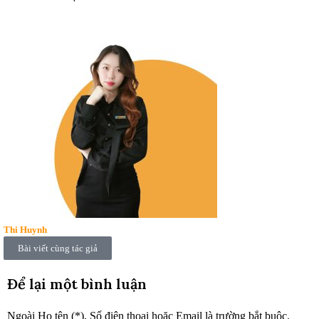
Thi Huynh
Bài viết cùng tác giả
Để lại một bình luận
Ngoài Họ tên (*), Số điện thoại hoặc Email là trường bắt buộc.