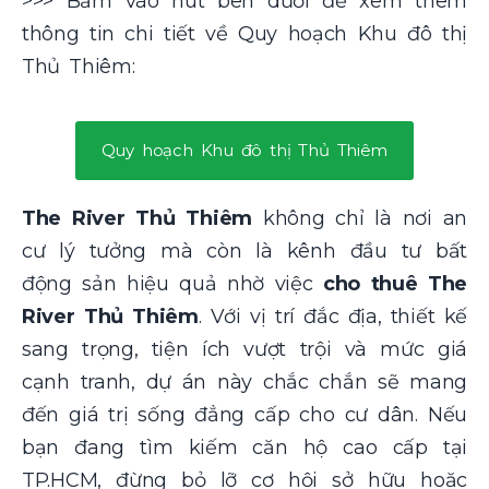
>>> Bấm vào nút bên dưới để xem thêm
thông tin chi tiết về Quy hoạch Khu đô thị
Thủ Thiêm:
Quy hoạch Khu đô thị Thủ Thiêm
The River Thủ Thiêm
không chỉ là nơi an
cư lý tưởng mà còn là kênh đầu tư bất
động sản hiệu quả nhờ việc
cho thuê The
River Thủ Thiêm
. Với vị trí đắc địa, thiết kế
sang trọng, tiện ích vượt trội và mức giá
cạnh tranh, dự án này chắc chắn sẽ mang
đến giá trị sống đẳng cấp cho cư dân. Nếu
bạn đang tìm kiếm căn hộ cao cấp tại
TP.HCM, đừng bỏ lỡ cơ hội sở hữu hoặc