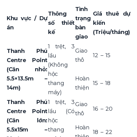
Tình
Thông
Giá thuê dự
Khu vực / Dự
trạng
số thiết
kiến
án
bàn
kế
(Triệu/tháng)
giao
1 trệt, 3
Giao
Thanh Phú
12 – 15
lầu
thô
Centre Point
(Không
(Căn nhỏ:
hộc
5.5×13.5m –
Hoàn
thang
15 – 18
14m)
thiện
máy)
Thanh Phú
1 trệt, 3
Giao
16 – 20
Centre Point
lầu (Có
thô
(Căn lớn:
hộc
Hoàn
5.5x15m –
thang
18 – 22
thiện