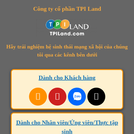
Công ty cổ phần TPI Land
Hãy trải nghiệm hệ sinh thái mạng xã hội của chúng
tôi qua các kênh bên dưới
Dành cho Khách hàng
Dành cho Nhân viên/Ứng viên/Thực tập
sinh