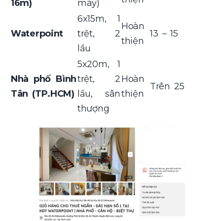
16m)
máy)
6x15m, 1
Hoàn
Waterpoint
trệt, 2
13 – 15
thiện
lầu
5x20m, 1
Nhà phố Bình
trệt, 2
Hoàn
Trên 25
Tân (TP.HCM)
lầu, sân
thiện
thượng