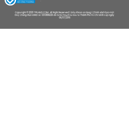
Copyright © 2020 TPILAND.COM. All Right Reserved | Điều khoản sử dụng | Chính sách bảo mật
Giấy chứng nhận ĐKKD số: 0313899226 do Sở Kế Hoạch & Đầu tư Thành Phố Hồ Chí Minh cấp ngày
06/07/2016