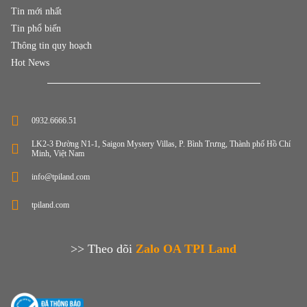
Tin mới nhất
Tin phổ biến
Thông tin quy hoạch
Hot News
0932.6666.51
LK2-3 Đường N1-1, Saigon Mystery Villas, P. Bình Trưng, Thành phố Hồ Chí
Minh, Việt Nam
info@tpiland.com
tpiland.com
>> Theo dõi
Zalo OA TPI Land