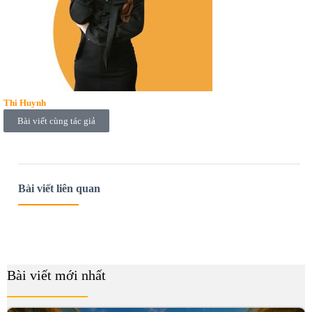
Thi Huynh
Bài viết cùng tác giả
Bài viết liên quan
Bài viết mới nhất
B