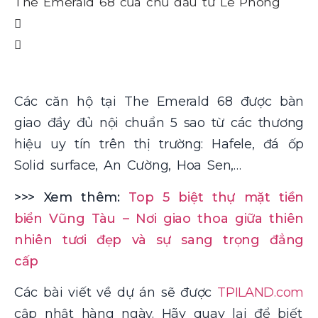
The Emerald 68 của chủ đầu tư Lê Phong
Th
Các căn hộ tại The Emerald 68 được bàn
giao đầy đủ nội chuẩn 5 sao từ các thương
hiệu uy tín trên thị trường: Hafele, đá ốp
Solid surface, An Cường, Hoa Sen,…
>>> Xem thêm:
Top 5 biệt thự mặt tiền
biển Vũng Tàu – Nơi giao thoa giữa thiên
nhiên tươi đẹp và sự sang trọng đẳng
cấp
Các bài viết về dự án sẽ được
TPILAND.com
cập nhật hàng ngày. Hãy quay lại để biết