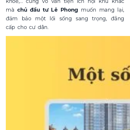
khoẻ,… cùng vô vàn tiện ích nội khu khác
mà
chủ đầu tư Lê Phong
muốn mang lại,
đảm bảo một lối sống sang trọng, đẳng
cấp cho cư dân.