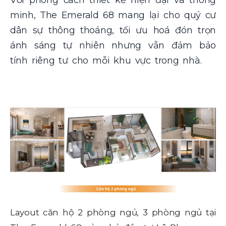
Với phong cách thiết kế hiện đại và thông
minh, The Emerald 68 mang lại cho quý cư
dân sự thông thoáng, tối ưu hoá đón trọn
ánh sáng tự nhiên nhưng vẫn đảm bảo
tính riêng tư cho mỗi khu vực trong nhà.
Layout căn hộ 2 phòng ngủ, 3 phòng ngủ tại
La