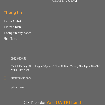
CSBH & ƯU ĐÃI
Thông tin
Tin mới nhất
Tin phổ biến
Thông tin quy hoạch
Hot News
0932.6666.51
LK2-3 Đường N1-1, Saigon Mystery Villas, P. Bình Trưng, Thành phố Hồ Chí
Minh, Việt Nam
info@tpiland.com
tpiland.com
>> Theo dõi
Zalo OA TPI Land