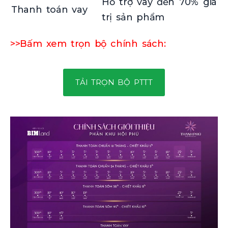
Hỗ trợ vay đến 70% giá
Thanh toán vay
trị sản phẩm
>>Bấm xem trọn bộ chính sách:
TẢI TRỌN BỘ PTTT