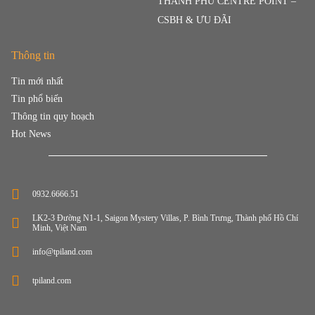
THANH PHÚ CENTRE POINT –
CSBH & ƯU ĐÃI
Thông tin
Tin mới nhất
Tin phổ biến
Thông tin quy hoạch
Hot News
0932.6666.51
LK2-3 Đường N1-1, Saigon Mystery Villas, P. Bình Trưng, Thành phố Hồ Chí
Minh, Việt Nam
info@tpiland.com
tpiland.com