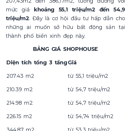
207,43m2 đến 386,17m2, tương đương với
mức giá
khoảng 55,1 triệu/m2 đến 54,9
triệu/m2
. Đây là cơ hội đầu tư hấp dẫn cho
những ai muốn sở hữu bất động sản tại
thành phố biển xinh đẹp này.
BẢNG GIÁ SHOPHOUSE
Diện tích tổng 3 tầng
Giá
207.43 m2
từ 55,1 triệu/m2
210.39 m2
từ 54,7 triệu/m2
214.98 m2
từ 54,7 triệu/m2
226.15 m2
từ 54,74 triệu/m2
344.87 m2
từ 53,3 triệu/m2