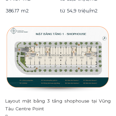
386.17 m2
từ 54,9 triệu/m2
La
Layout mặt bằng 3 tầng shophouse tại Vũng
Tà
Tàu Centre Point