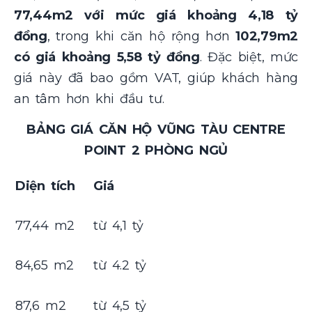
77,44m2 với mức giá khoảng 4,18 tỷ
đồng
, trong khi căn hộ rộng hơn
102,79m2
có giá khoảng 5,58 tỷ đồng
. Đặc biệt, mức
giá này đã bao gồm VAT, giúp khách hàng
an tâm hơn khi đầu tư.
BẢNG GIÁ CĂN HỘ VŨNG TÀU CENTRE
POINT 2 PHÒNG NGỦ
Diện tích
Giá
77,44 m2
từ 4,1 tỷ
84,65 m2
từ 4.2 tỷ
87,6 m2
từ 4,5 tỷ