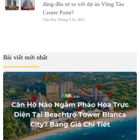
đáng đầu tư so với dự án Vũng Tàu
Centre Point?
Tấn Đạt
Tháng 3 31, 2025
Bài viết mới nhất
B