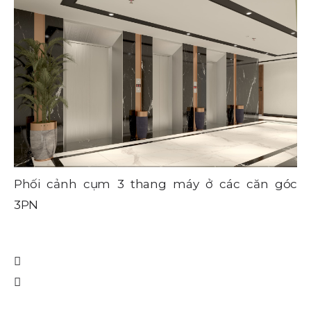
Phối cảnh cụm 3 thang máy ở các căn góc
3PN
P
3