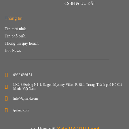
CSBH & ƯU ĐÃI
Thông tin
Tin mới nhất
Tin phổ biến
Thông tin quy hoạch
Hot News
0932.6666.51
LK2-3 Đường N1-1, Saigon Mystery Villas, P. Bình Trưng, Thành phố Hồ Chí
Minh, Việt Nam
info@tpiland.com
tpiland.com
>> Theo dõi
Zalo OA TPI Land