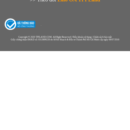
Copyright © 2020 TPILAND.COM. All Right Reserved | Điều khoản sử dụng | Chính sách bảo mật
Giấy chứng nhận ĐKKD số: 0313899226 do Sở Kế Hoạch & Đầu tư Thành Phố Hồ Chí Minh cấp ngày 06/07/2016