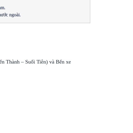
am.
ước ngoài.
ến Thành – Suối Tiên) và Bến xe