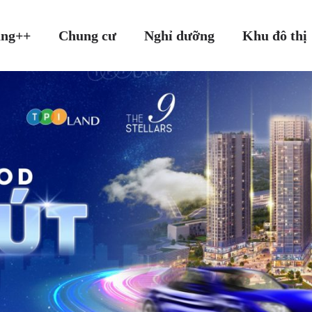
ang++
Chung cư
Nghỉ dưỡng
Khu đô thị