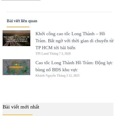
Bài viết liên quan
Khởi công cao tốc Long Thành – Hồ
Tràm. Bất ngờ với thời gian di chuyển từ
TP HCM tới bãi biển
TPI Land
Tháng 7 3, 2026
Cao tốc Long Thành Hồ Tràm: Động lực
bùng nổ BĐS khu vực
Khánh Nguyễn
Tháng 3 22, 2025
Bài viết mới nhất
B