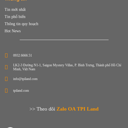
Tin mới nhất
Tin phổ biến
Thông tin quy hoạch
Hot News
0932.6666.51
LK2-3 Đường N1-1, Saigon Mystery Villas, P. Bình Trưng, Thành phố Hồ Chí
Minh, Việt Nam
info@tpiland.com
tpiland.com
>> Theo dõi
Zalo OA TPI Land