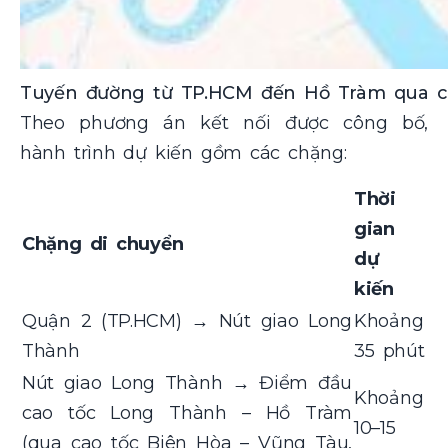
Tuyến đường từ TP.HCM đến Hồ Tràm qua c
Theo phương án kết nối được công bố,
hành trình dự kiến gồm các chặng:
Thời
gian
Chặng di chuyển
dự
kiến
Quận 2 (TP.HCM) → Nút giao Long
Khoảng
Thành
35 phút
Nút giao Long Thành → Điểm đầu
Khoảng
cao tốc Long Thành – Hồ Tràm
10–15
(qua cao tốc Biên Hòa – Vũng Tàu,