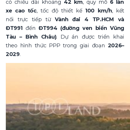
có chiều dài khoảng
42 km
, quy mô
6 làn
xe cao tốc
, tốc độ thiết kế
100 km/h
, kết
nối trực tiếp từ
Vành đai 4 TP.HCM và
ĐT991
đến
ĐT994 (đường ven biển Vũng
Tàu – Bình Châu)
. Dự án được triển khai
theo hình thức PPP trong giai đoạn
2026–
2029
.