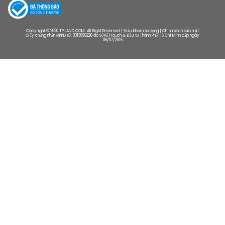
Copyright © 2020 TPILAND.COM. All Right Reserved | Điều khoản sử dụng | Chính sách bảo mật
Giấy chứng nhận ĐKKD số: 0313899226 do Sở Kế Hoạch & Đầu tư Thành Phố Hồ Chí Minh cấp ngày
06/07/2016