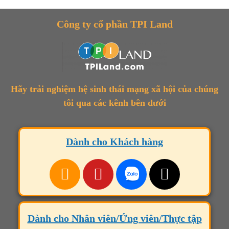
Công ty cổ phần TPI Land
Hãy trải nghiệm hệ sinh thái mạng xã hội của chúng
tôi qua các kênh bên dưới
Dành cho Khách hàng
Dành cho Nhân viên/Ứng viên/Thực tập