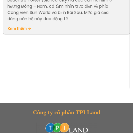
Beachtro Tower (Blanca City) là các căn hộ nằm ở
hướng Đông – Nam, có tầm nhìn trực diện về phía
Công viên Sun World và biển Bãi Sau. Mức giá của
dòng căn hộ này dao động từ
Xem thêm ➔
Công ty cổ phần TPI Land