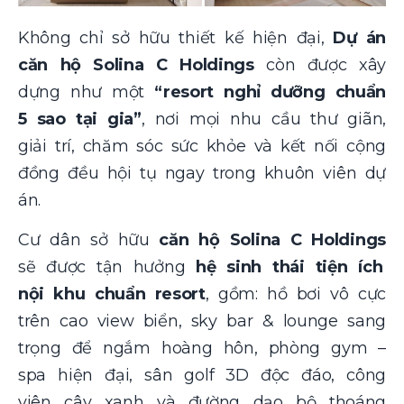
Không chỉ sở hữu thiết kế hiện đại,
Dự án
căn hộ Solina C Holdings
còn được xây
dựng như một
“resort nghỉ dưỡng chuẩn
5 sao tại gia”
, nơi mọi nhu cầu thư giãn,
giải trí, chăm sóc sức khỏe và kết nối cộng
đồng đều hội tụ ngay trong khuôn viên dự
án.
Cư dân sở hữu
căn hộ Solina C Holdings
sẽ được tận hưởng
hệ sinh thái tiện ích
nội khu chuẩn resort
, gồm: hồ bơi vô cực
trên cao view biển, sky bar & lounge sang
trọng để ngắm hoàng hôn, phòng gym –
spa hiện đại, sân golf 3D độc đáo, công
viên cây xanh và đường dạo bộ thoáng