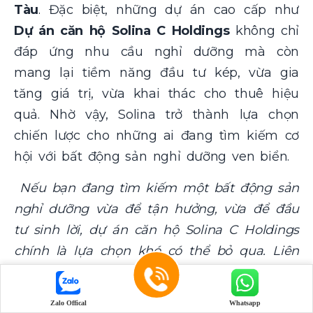
Tàu
. Đặc biệt, những dự án cao cấp như
Dự án căn hộ Solina C Holdings
không chỉ
đáp ứng nhu cầu nghỉ dưỡng mà còn
mang lại tiềm năng đầu tư kép, vừa gia
tăng giá trị, vừa khai thác cho thuê hiệu
quả. Nhờ vậy, Solina trở thành lựa chọn
chiến lược cho những ai đang tìm kiếm cơ
hội với bất động sản nghỉ dưỡng ven biển.
Nếu bạn đang tìm kiếm một bất động sản
nghỉ dưỡng vừa để tận hưởng, vừa để đầu
tư sinh lời, dự án căn hộ Solina C Holdings
chính là lựa chọn khó có thể bỏ qua. Liên
hệ ngay
TPI Land
– đại lý phân phối chính
thức
Dự án căn hộ Solina C Holdings
để
Zalo Offical
Whatsapp