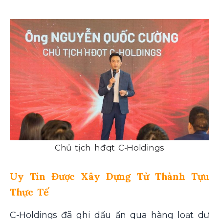
Chủ tịch hđqt C-Holdings
Uy Tín Được Xây Dựng Từ Thành Tựu
Thực Tế
C-Holdings đã ghi dấu ấn qua hàng loạt dự