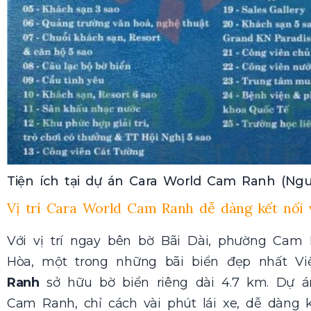
Tiện ích tại dự án Cara World Cam Ranh (Ngu
Vị trí Cara World Cam Ranh dễ dàng kết nối 
Với vị trí ngay bên bờ Bãi Dài, phường Cam
Hòa, một trong những bãi biển đẹp nhất V
Ranh
sở hữu bờ biển riêng dài 4.7 km. Dự 
Cam Ranh, chỉ cách vài phút lái xe, dễ dàng 