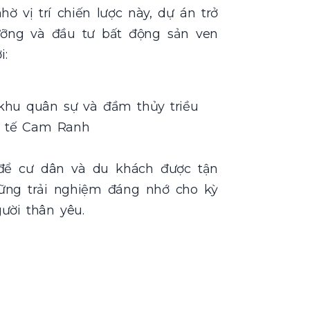
ờ vị trí chiến lược này, dự án trở
ưỡng và đầu tư bất động sản ven
i:
khu quân sự và đầm thủy triều
c tế Cam Ranh
p để cư dân và du khách được tận
hững trải nghiệm đáng nhớ cho kỳ
ười thân yêu.