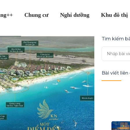
ang++
Chung cư
Nghỉ dưỡng
Khu đô thị
Tìm kiếm bà
Bài viết liê