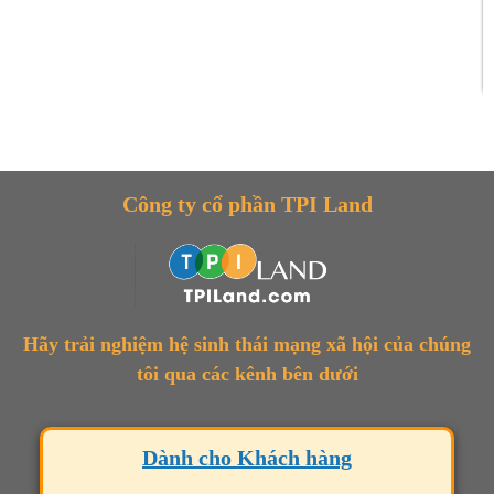
Công ty cổ phần TPI Land
Hãy trải nghiệm hệ sinh thái mạng xã hội của chúng
tôi qua các kênh bên dưới
Dành cho Khách hàng