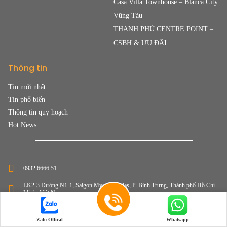
Casa Villa Townhouse – Blanca City
Vũng Tàu
THANH PHÚ CENTRE POINT –
CSBH & ƯU ĐÃI
Thông tin
Tin mới nhất
Tin phổ biến
Thông tin quy hoạch
Hot News
0932.6666.51
LK2-3 Đường N1-1, Saigon Mystery Villas, P. Bình Trưng, Thành phố Hồ Chí
Minh, Việt Nam
info@tpiland.com
Zalo Offical
Whatsapp