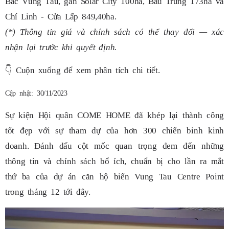
Bắc Vũng Tàu, gần Solar City 100ha, Bàu Trũng 173ha và
Chí Linh - Cửa Lấp 849,40ha.
(*) Thông tin giá và chính sách có thể thay đổi — xác
nhận lại trước khi quyết định.
👇
Cuộn xuống để xem phân tích chi tiết.
Cập nhật: 30/11/2023
Sự kiện Hội quân COME HOME đã khép lại thành công
tốt đẹp với sự tham dự của hơn 300 chiến binh kinh
doanh. Đánh dấu cột mốc quan trọng đem đến những
thông tin và chính sách bổ ích, chuẩn bị cho lần ra mắt
thứ ba của dự án căn hộ biển Vung Tau Centre Point
trong tháng 12 tới đây.