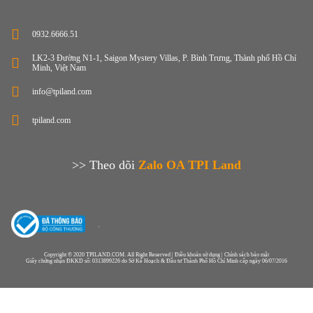
0932.6666.51
LK2-3 Đường N1-1, Saigon Mystery Villas, P. Bình Trưng, Thành phố Hồ Chí
Minh, Việt Nam
info@tpiland.com
tpiland.com
>> Theo dõi
Zalo OA TPI Land
Copyright © 2020 TPILAND.COM. All Right Reserved | Điều khoản sử dụng | Chính sách bảo mật
Giấy chứng nhận ĐKKD số: 0313899226 do Sở Kế Hoạch & Đầu tư Thành Phố Hồ Chí Minh cấp ngày 06/07/2016