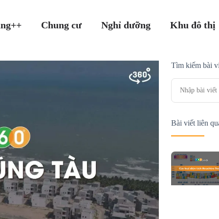
ang++
Chung cư
Nghỉ dưỡng
Khu đô thị
Tìm kiếm bài vi
Bài viết liên q