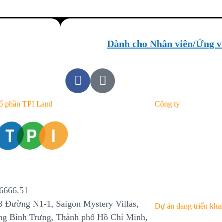
Dành cho Nhân viên/Ứng v
ổ phần TPI Land
Công ty
Giới thiệu
Dự án
Tin tức
Tuyển dụng
6666.51
 Đường N1-1, Saigon Mystery Villas,
Dự án đang triển kha
g Bình Trưng, Thành phố Hồ Chí Minh,