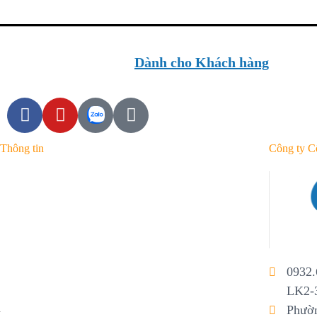
Dành cho Khách hàng
Thông tin
Công ty C
Tin mới nhất
Tin phổ biến
Thông tin quy hoạch
Hot News
0932.
LK2-3
Phườn