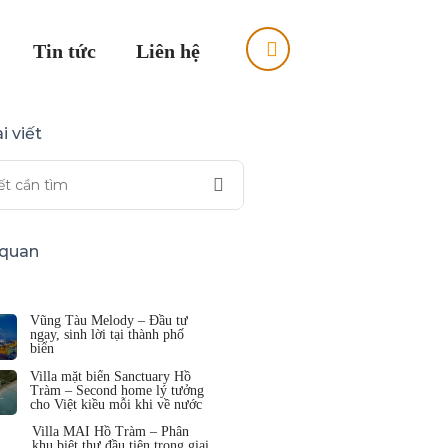
Tin tức
Liên hệ
i viết
n quan
Vũng Tàu Melody – Đầu tư
ngay, sinh lời tại thành phố
biển
Villa mặt biển Sanctuary Hồ
Tràm – Second home lý tưởng
cho Việt kiều mỗi khi về nước
Villa MAI Hồ Tràm – Phân
khu biệt thự đầu tiên trong giai