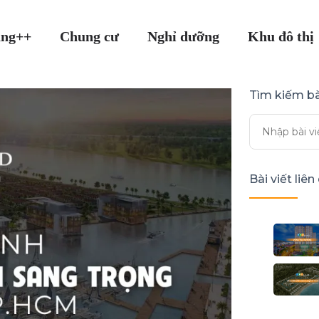
ang++
Chung cư
Nghỉ dưỡng
Khu đô thị
Tìm kiếm bà
Bài viết liê