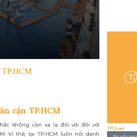
ận TP.HCM
lân cận TP.HCM
c không còn xa lạ đối với đối với
TPI Land
M. Vì thế, tại TP.HCM luôn nổi danh
Bài viết cùng 