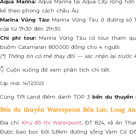
Aqua Marina:
Aqua Marina tại Aqua City rộng hơn 
kế theo phong cách châu Âu.
Marina Vũng Tàu:
Marina Vũng Tàu ở đường số 
cửa từ 7h30 đến 21h30.
Chi phí tour:
Marina Vũng Tàu có tour tham qua
buồm Catamaran 800.000 đồng cho 4 người.
(*) Thông tin có thể thay đổi — xác nhận lại trước 
👇
Cuộn xuống để xem phân tích chi tiết.
Cập nhật: 14/12/2023
Cùng TPI Land điểm danh TOP 3
bến du thuyền
Bến du thuyền Waterpoint Bến Lức, Long An
Địa chỉ:
Khu đô thị Waterpoint
, ĐT 824, xã An Th
Được bao bọc bởi 5,8km đường sông Vàm Cỏ Đôn