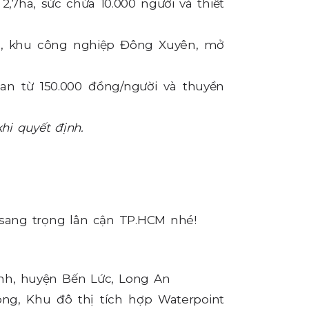
2,7ha, sức chứa 10.000 người và thiết
1, khu công nghiệp Đông Xuyên, mở
n từ 150.000 đồng/người và thuyền
khi quyết định.
sang trọng lân cận TP.HCM nhé!
ạnh, huyện Bến Lức, Long An
g, Khu đô thị tích hợp Waterpoint