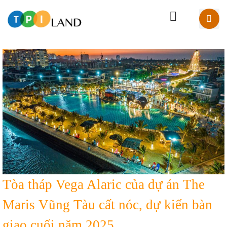
Tòa tháp Vega Alaric của dự án The
Maris Vũng Tàu cất nóc, dự kiến bàn
giao cuối năm 2025