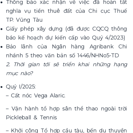
Thông báo xác nhận về việc đã hoàn tất
nghĩa vụ tiền thuê đất của Chi cục Thuế
TP. Vũng Tàu
Giấy phép xây dựng (đã được CQCQ thông
báo kế hoạch dự kiến cấp vào Quý 4/2023)
Bảo lãnh của Ngân hàng Agribank Chi
nhánh 5 theo văn bản số 1446/NHNo5-TD
2. Thời gian tới sẽ triển khai những hạng
mục nào?
Quý I/2025:
– Cất nóc Vega Alaric.
– Vận hành tổ hợp sân thể thao ngoài trời
Pickleball & Tennis
– Khởi công Tổ hợp cầu tàu, bến du thuyền