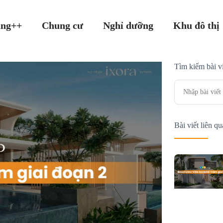
ang++
Chung cư
Nghỉ dưỡng
Khu đô thị
Tìm kiếm bài vi
Bài viết liên q