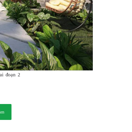
ai đoạn 2
ràm