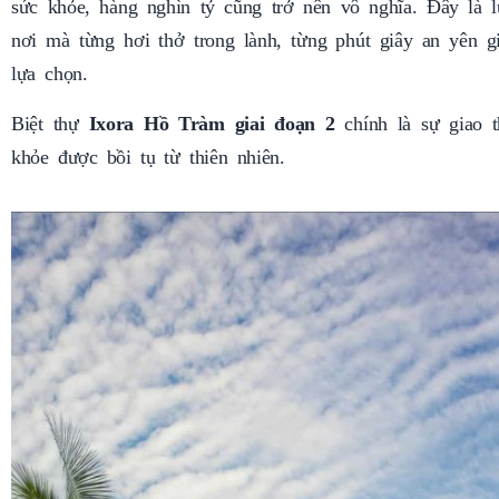
sức khỏe, hàng nghìn tỷ cũng trở nên vô nghĩa. Đây là l
nơi mà từng hơi thở trong lành, từng phút giây an yên g
lựa chọn.
Biệt thự
Ixora Hồ Tràm giai đoạn 2
chính là sự giao 
khỏe được bồi tụ từ thiên nhiên.