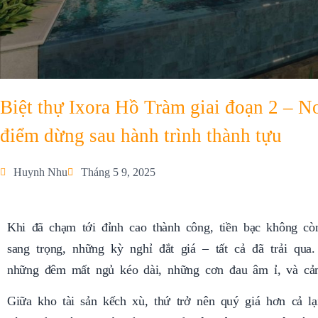
Biệt thự Ixora Hồ Tràm giai đoạn 2 – 
điểm dừng sau hành trình thành tựu
Huynh Nhu
Tháng 5 9, 2025
Khi đã chạm tới đỉnh cao thành công, tiền bạc không còn
sang trọng, những kỳ nghỉ đắt giá – tất cả đã trải qu
những đêm mất ngủ kéo dài, những cơn đau âm ỉ, và cảm
Giữa kho tài sản kếch xù, thứ trở nên quý giá hơn cả lạ