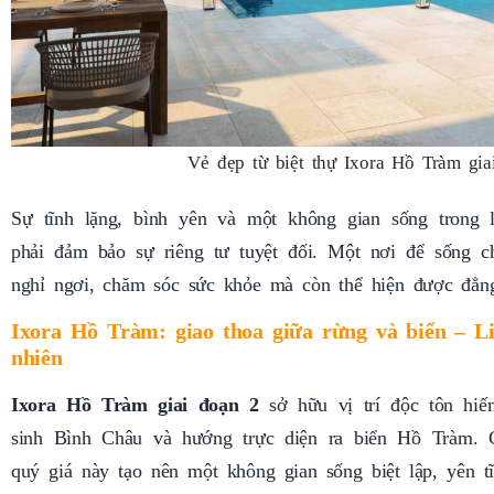
Vẻ đẹp từ biệt thự Ixora Hồ Tràm gia
Sự tĩnh lặng, bình yên và một không gian sống trong 
phải đảm bảo sự riêng tư tuyệt đối. Một nơi để sống c
nghỉ ngơi, chăm sóc sức khỏe mà còn thể hiện được đẳ
Ixora Hồ Tràm: giao thoa giữa rừng và biển – Li
nhiên
Ixora Hồ Tràm giai đoạn 2
sở hữu vị trí độc tôn hiế
sinh Bình Châu và hướng trực diện ra biển Hồ Tràm. C
quý giá này tạo nên một không gian sống biệt lập, yên 