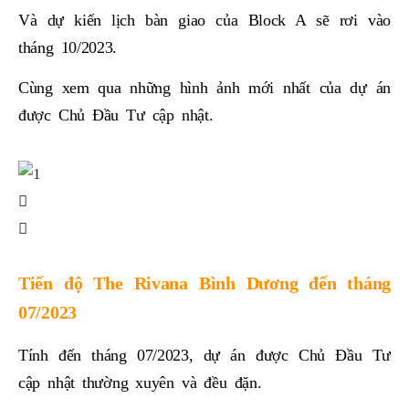
Và dự kiến lịch bàn giao của Block A sẽ rơi vào
tháng 10/2023.
Cùng xem qua những hình ảnh mới nhất của dự án
được Chủ Đầu Tư cập nhật.
Tiến độ The Rivana Bình Dương đến tháng
07/2023
Tính đến tháng 07/2023, dự án được Chủ Đầu Tư
cập nhật thường xuyên và đều đặn.