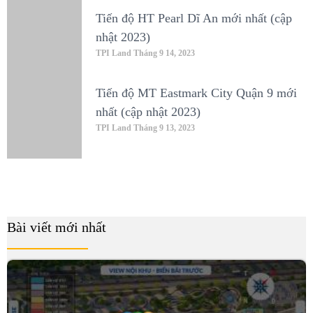
Tiến độ HT Pearl Dĩ An mới nhất (cập
nhật 2023)
TPI Land
Tháng 9 14, 2023
Tiến độ MT Eastmark City Quận 9 mới
nhất (cập nhật 2023)
TPI Land
Tháng 9 13, 2023
Bài viết mới nhất
B