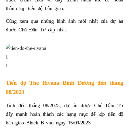
thành kịp tiến độ bàn giao.
Cùng xem qua những hình ảnh mới nhất của dự án
được Chủ Đầu Tư cập nhật.
Tiến độ The Rivana Bình Dương đến tháng
08/2023
Tính đến tháng 08/2023, dự án được Chủ Đầu Tư
đẩy mạnh hoàn thành các hạng mục để kịp tiến độ
bàn giao Block B vào ngày 15/09/2023