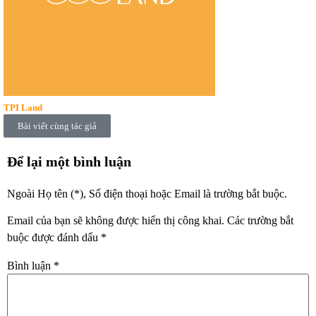
TPI Land
Bài viết cùng tác giả
Để lại một bình luận
Ngoài Họ tên (*), Số điện thoại hoặc Email là trường bắt buộc.
Email của bạn sẽ không được hiển thị công khai.
Các trường bắt
buộc được đánh dấu
*
Bình luận
*