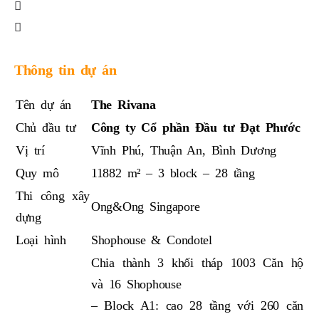
Thông tin dự án
Tên dự án
The Rivana
Chủ đầu tư
Công ty Cổ phần Đầu tư Đạt Phước
Vị trí
Vĩnh Phú, Thuận An, Bình Dương
Quy mô
11882 m² – 3 block – 28 tầng
Thi công xây
Ong&Ong Singapore
dựng
Loại hình
Shophouse & Condotel
Chia thành 3 khối tháp 1003 Căn hộ
và 16 Shophouse
– Block A1: cao 28 tầng với 260 căn