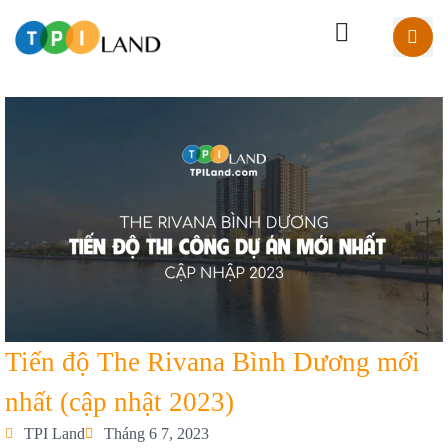
Tiến độ The Rivana Bình Dương mới
nhất (cập nhật 2023)
TPI Land
Tháng 6 7, 2023