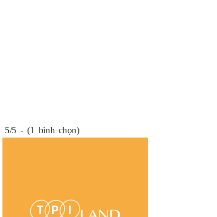
5/5 - (1 bình chọn)