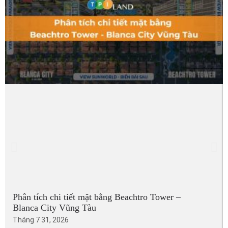
Phân tích chi tiết mặt bằng Beachtro Tower –
Blanca City Vũng Tàu
Tháng 7 31, 2026