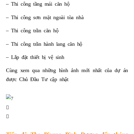
– Thi công tầng mái căn hộ
–
Thi công sơn mặt ngoài tòa nhà
–
Thi công trần căn hộ
– Thi công trần hành lang căn hộ
– Lắp đặt thiết bị vệ sinh
Cùng
xem qua những hình ảnh mới nhất của dự án
được Chủ Đầu Tư cập nhật