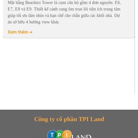
Mặt bằng Beachtro Tower là cụm căn hộ gồm 4 đơn nguyên: E6,
E7, E8 và E9. Thiết kế cánh cung ôm trọn lõi tiện ích trung tâm
giúp tối ưu tầm nhìn và hạn chế che chắn giữa các khối nhà. Dự
án sở hữu 4 hướng view khác
Xem thêm ➔
Công ty cổ phần TPI Land