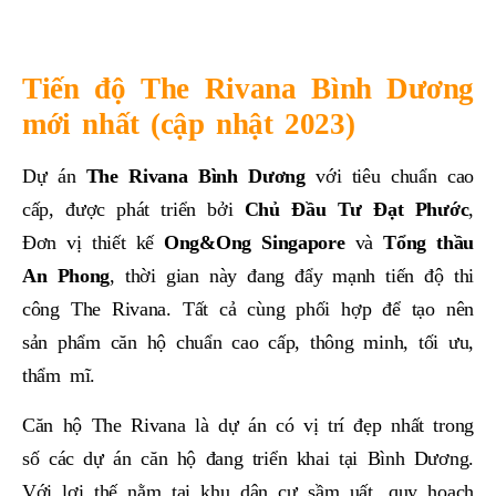
Tiến độ The Rivana Bình Dương
mới nhất (cập nhật 2023)
Dự án
The Rivana Bình Dương
với tiêu chuẩn cao
cấp, được phát triển bởi
Chủ Đầu Tư Đạt Phước
,
Đơn vị thiết kế
Ong&Ong Singapore
và
Tổng thầu
An Phong
, thời gian này đang đẩy mạnh tiến độ thi
công The Rivana. Tất cả cùng phối hợp để tạo nên
sản phẩm căn hộ chuẩn cao cấp, thông minh, tối ưu,
thẩm mĩ.
Căn hộ The Rivana là dự án có vị trí đẹp nhất trong
số các dự án căn hộ đang triển khai tại Bình Dương.
Với lợi thế nằm tại khu dân cư sầm uất, quy hoạch