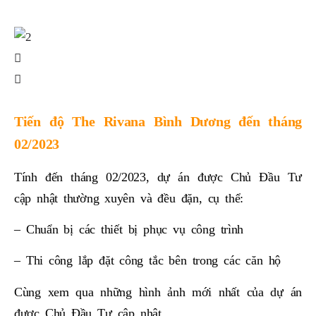
Tiến độ The Rivana Bình Dương đến tháng
02/2023
Tính đến tháng 02/2023, dự án được Chủ Đầu Tư
cập nhật thường xuyên và đều đặn, cụ thể:
– Chuẩn bị các thiết bị phục vụ công trình
–
Thi công lắp đặt công tắc bên trong các căn hộ
Cùng
xem qua những hình ảnh mới nhất của dự án
được Chủ Đầu Tư cập nhật.