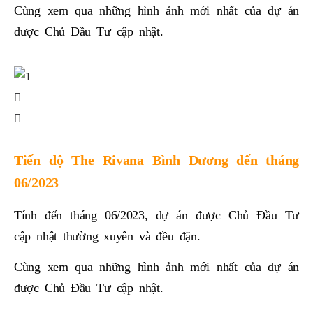
Cùng xem qua những hình ảnh mới nhất của dự án
được Chủ Đầu Tư cập nhật.
Tiến độ The Rivana Bình Dương đến tháng
06/2023
Tính đến tháng 06/2023, dự án được Chủ Đầu Tư
cập nhật thường xuyên và đều đặn.
Cùng xem qua những hình ảnh mới nhất của dự án
được Chủ Đầu Tư cập nhật.