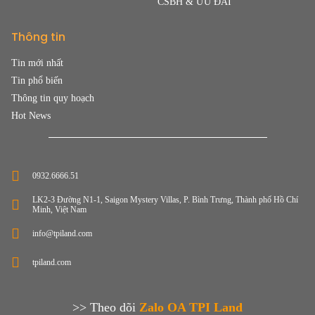
CSBH & ƯU ĐÃI
Thông tin
Tin mới nhất
Tin phổ biến
Thông tin quy hoạch
Hot News
0932.6666.51
LK2-3 Đường N1-1, Saigon Mystery Villas, P. Bình Trưng, Thành phố Hồ Chí
Minh, Việt Nam
info@tpiland.com
tpiland.com
>> Theo dõi
Zalo OA TPI Land