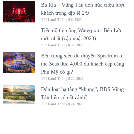
Bà Rịa – Vũng Tàu đón nửa triệu lượt
khách trong dịp lễ 2/9
TPI Land
Tháng 9 6, 2023
Tiến độ thi công Waterpoint Bến Lức
mới nhất (cập nhật 2023)
TPI Land
Tháng 8 30, 2023
Bên trong siêu du thuyền Spectrum of
the Seas đưa 4.000 du khách cập cảng
Phú Mỹ có gì?
TPI Land
Tháng 8 25, 2023
Đón loạt hạ tầng “khủng”, BĐS Vũng
Tàu liệu có cất cánh?
TPI Land
Tháng 8 24, 2023