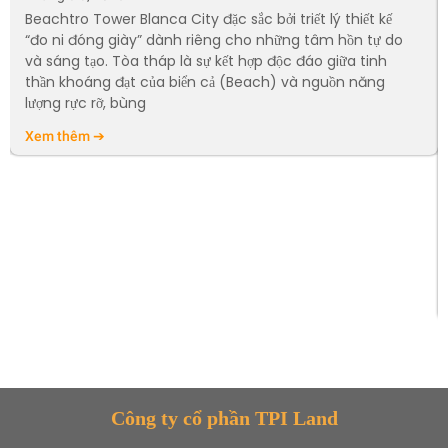
Beachtro Tower Blanca City đặc sắc bởi triết lý thiết kế
“đo ni đóng giày” dành riêng cho những tâm hồn tự do
và sáng tạo. Tòa tháp là sự kết hợp độc đáo giữa tinh
thần khoáng đạt của biển cả (Beach) và nguồn năng
lượng rực rỡ, bùng
Xem thêm ➔
Công ty cổ phần TPI Land