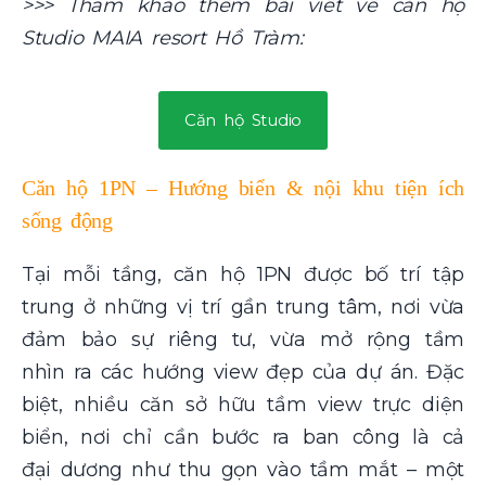
>>> Tham khảo thêm bài viết về căn hộ
Studio MAIA resort Hồ Tràm:
Căn hộ Studio
Căn hộ 1PN – Hướng biển & nội khu tiện ích
sống động
Tại mỗi tầng, căn hộ 1PN được bố trí tập
trung ở những vị trí gần trung tâm, nơi vừa
đảm bảo sự riêng tư, vừa mở rộng tầm
nhìn ra các hướng view đẹp của dự án. Đặc
biệt, nhiều căn sở hữu tầm view trực diện
biển, nơi chỉ cần bước ra ban công là cả
đại dương như thu gọn vào tầm mắt – một