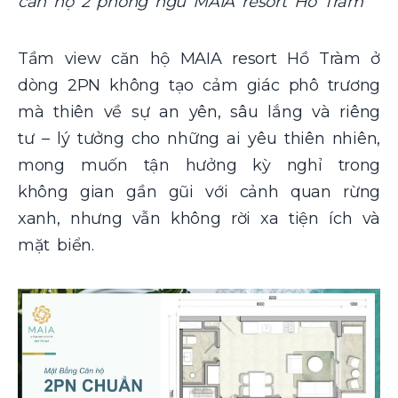
căn hộ 2 phòng ngủ MAIA resort Hồ Tràm
Tầm view căn hộ MAIA resort Hồ Tràm ở
dòng 2PN không tạo cảm giác phô trương
mà thiên về sự an yên, sâu lắng và riêng
tư – lý tưởng cho những ai yêu thiên nhiên,
mong muốn tận hưởng kỳ nghỉ trong
không gian gần gũi với cảnh quan rừng
xanh, nhưng vẫn không rời xa tiện ích và
mặt biển.