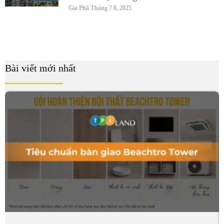
Gia Phã
Tháng 7 8, 2025
Bài viết mới nhất
B