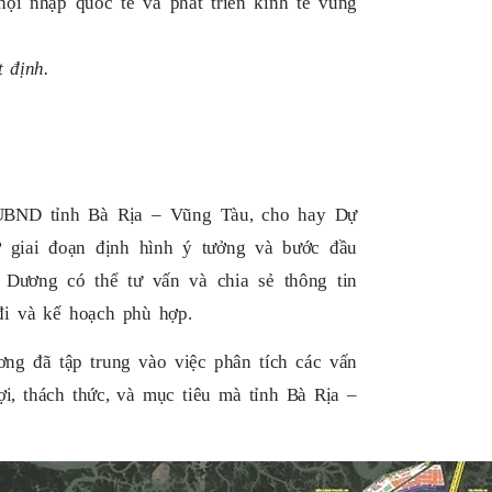
ội nhập quốc tế và phát triển kinh tế vùng
 định.
 UBND tỉnh Bà Rịa – Vũng Tàu, cho hay Dự
 giai đoạn định hình ý tưởng và bước đầu
ương có thể tư vấn và chia sẻ thông tin
đi và kế hoạch phù hợp.
ng đã tập trung vào việc phân tích các vấn
i, thách thức, và mục tiêu mà tỉnh Bà Rịa –