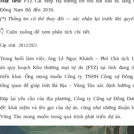
Mục tiêu:
FTZ Cái Mép Hạ hướng tới thu hút đầu tư, tăng h
Đông Nam Bộ đến 2030.
(*) Thông tin có thể thay đổi — xác nhận lại trước khi quyết
👇
Cuộn xuống để xem phân tích chi tiết.
Cập nhật: 28/12/2023
Trong buổi làm việc, ông Lê Ngọc Khánh – Phó Chủ tịch
án quy hoạch Khu thương mại tự do (FTZ) tại tỉnh đang ở
triển khai. Ông mong muốn Công ty TNHH Cộng sự Đông D
tổng quan để giúp tỉnh Bà Rịa – Vũng Tàu xác định hướng 
Đáp lại yêu cầu của địa phương, Công ty Cộng sự Đông Dươ
đề: khái niệm và tên gọi của dự án, cũng như những thuận lợ
Vũng Tàu mong muốn trong quá trình phát triển dự án.