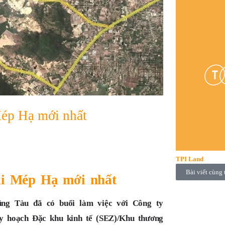
ép Hạ mới nhất
TPI Land
Bài viết cùng 
ái Mép Hạ mới nhất
g Tàu đã có buổi làm việc với Công ty
 hoạch Đặc khu kinh tế (SEZ)/Khu thương