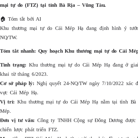
mại tự do (FTZ) tại tỉnh Bà Rịa – Vũng Tàu.
🏠
Tóm tắt bởi AI
Khu thương mại tự do Cái Mép Hạ đang định hình ý tưởn
NQ/TW.
Tóm tắt nhanh: Quy hoạch Khu thương mại tự do Cái Mé
Tình trạng:
Khu thương mại tự do Cái Mép Hạ đang ở giai
khai từ tháng 6/2023.
Cơ sở pháp lý:
Nghị quyết 24-NQ/TW ngày 7/10/2022 xác đị
vực Cái Mép Hạ.
Vị trí:
Khu thương mại tự do Cái Mép Hạ nằm tại tỉnh Bà 
Mép.
Đơn vị tư vấn:
Công ty TNHH Cộng sự Đông Dương được tỉ
chiến lược phát triển FTZ.