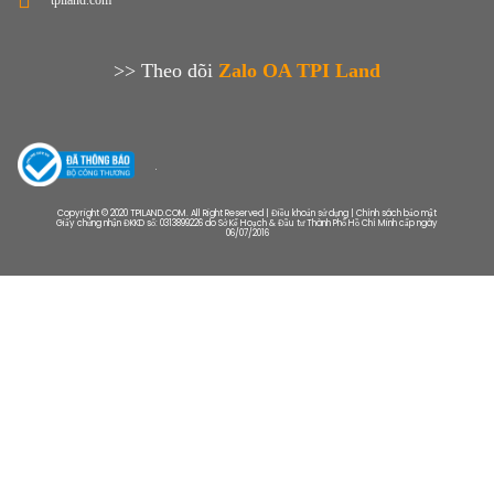
tpiland.com
>> Theo dõi
Zalo OA TPI Land
Copyright © 2020 TPILAND.COM. All Right Reserved | Điều khoản sử dụng | Chính sách bảo mật
Giấy chứng nhận ĐKKD số: 0313899226 do Sở Kế Hoạch & Đầu tư Thành Phố Hồ Chí Minh cấp ngày
06/07/2016