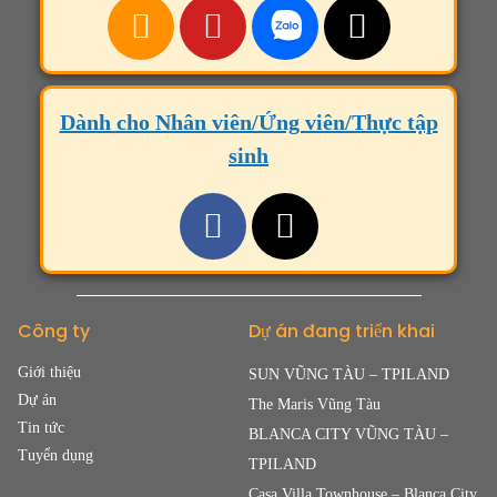
Dành cho Nhân viên/Ứng viên/Thực tập
sinh
Công ty
Dự án đang triển khai
Giới thiệu
SUN VŨNG TÀU – TPILAND
Dự án
The Maris Vũng Tàu
Tin tức
BLANCA CITY VŨNG TÀU –
Tuyển dụng
TPILAND
Casa Villa Townhouse – Blanca City