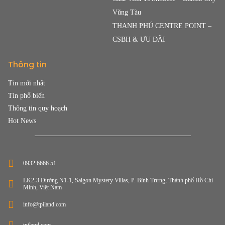
Vũng Tàu
THANH PHÚ CENTRE POINT –
CSBH & ƯU ĐÃI
Thông tin
Tin mới nhất
Tin phổ biến
Thông tin quy hoạch
Hot News
0932.6666.51
LK2-3 Đường N1-1, Saigon Mystery Villas, P. Bình Trưng, Thành phố Hồ Chí
Minh, Việt Nam
info@tpiland.com