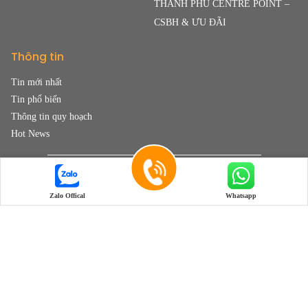
THANH PHÚ CENTRE POINT –
CSBH & ƯU ĐÃI
Thông tin
Tin mới nhất
Tin phổ biến
Thông tin quy hoạch
Hot News
0932.6666.51
Zalo Offical
Whatsapp
LK2-3 Đường N1-1, Saigon Mystery Villas, P. Bình Trưng, Thành phố Hồ Chí
Minh, Việt Nam
info@tpiland.com
tpiland.com